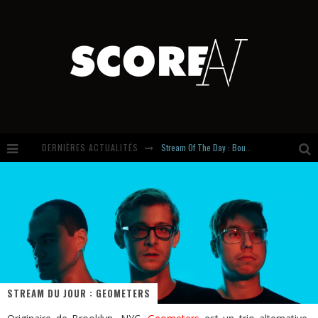
Stream Of The Day : Boundaries
DERNIÈRES ACTUALITÉS
Russian Circles share « Empath » & « Eluvial » singles. Same Language. Different Damage.
Hardcore, Actually. Meet Cút Lộn
Introducing Newcomer : Gudewife
STREAM DU JOUR : GEOMETERS