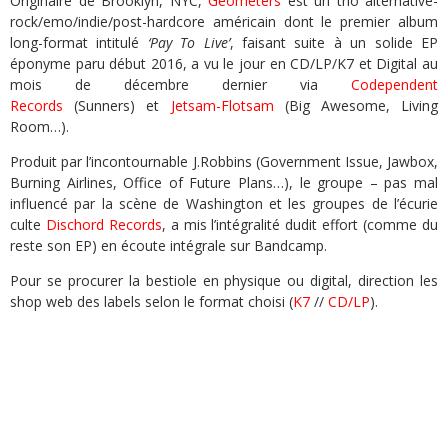
Originaire de Brooklyn, NYC,
Geometers
est un trio alternative-
rock/emo/indie/post-hardcore américain dont le premier album
long-format intitulé
‘Pay To Live’
, faisant suite à un solide EP
éponyme paru début 2016, a vu le jour en CD/LP/K7 et Digital au
mois de décembre dernier via
Codependent
Records
(Sunners) et
Jetsam-Flotsam
(Big Awesome, Living
Room…).
Produit par l’incontournable J.Robbins (Government Issue, Jawbox,
Burning Airlines, Office of Future Plans…), le groupe – pas mal
influencé par la scène de Washington et les groupes de l’écurie
culte
Dischord Records
, a mis l’intégralité dudit effort (comme du
reste son EP) en écoute intégrale sur Bandcamp.
Pour se procurer la bestiole en physique ou digital, direction les
shop web des labels selon le format choisi (
K7
//
CD/LP
).