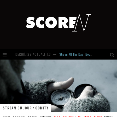
Stream Of The Day : Boundaries
DERNIÈRES ACTUALITÉS
Russian Circles share « Empath » & « Eluvial » singles. Same Language. Different Damage.
Hardcore, Actually. Meet Cút Lộn
Introducing Newcomer : Gudewife
STREAM DU JOUR : COMITY