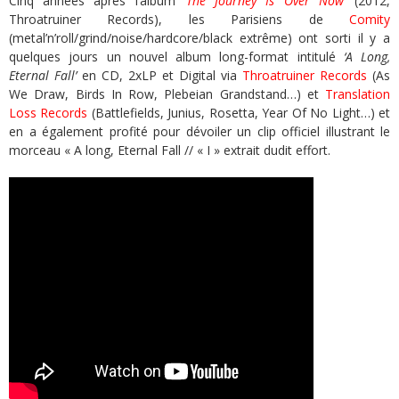
Cinq années après l’album
‘The Journey Is Over Now’
(2012,
Throatruiner Records), les Parisiens de
Comity
(metal’n’roll/grind/noise/hardcore/black extrême) ont sorti il y a
quelques jours un nouvel album long-format intitulé
‘A Long,
Eternal Fall’
en CD, 2xLP et Digital via
Throatruiner Records
(As
We Draw, Birds In Row, Plebeian Grandstand…) et
Translation
Loss Records
(Battlefields, Junius, Rosetta, Year Of No Light…) et
en a également profité pour dévoiler un clip officiel illustrant le
morceau « A long, Eternal Fall // « I » extrait dudit effort.