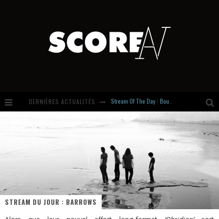
Stream Of The Day : Boundaries
DERNIÈRES ACTUALITÉS
Russian Circles share « Empath » & « Eluvial » singles. Same Language. Different Damage.
Hardcore, Actually. Meet Cút Lộn
Introducing Newcomer : Gudewife
STREAM DU JOUR : BARROWS