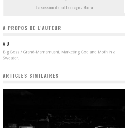
La session de rattrapage : Maira
A PROPOS DE L'AUTEUR
A.D
Big Boss / Grand-Mamamushi, Marketing God and Moth in a
Sweater.
ARTICLES SIMILAIRES