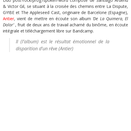
Duo post-rock/prog’/spoken-word composé de Santiago Arderiu
& Victor Gil, se situant à la croisée des chemins entre La Dispute,
GY!BE et The Appleseed Cast, originaire de Barcelone (Espagne),
Antier
, vient de mettre en écoute son album
‘De La Quimera, El
Dolor’
, fruit de deux ans de travail acharné du binôme, en écoute
intégrale et téléchargement libre sur Bandcamp.
Il (l’album) est le résultat émotionnel de la
disparition d’un rêve (Antier)