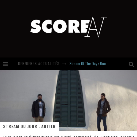
DERNIÈRES ACTUALITÉS
Stream Of The Day : Boundaries
Russian Circles share « Empath » & « Eluvial » singles. Same Language. Different Damage.
Hardcore, Actually. Meet Cút Lộn
Introducing Newcomer : Gudewife
STREAM DU JOUR : ANTIER