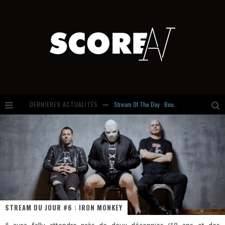
DERNIÈRES ACTUALITÉS
Stream Of The Day : Boundaries
Russian Circles share « Empath » & « Eluvial » singles. Same Language. Different Damage.
Hardcore, Actually. Meet Cút Lộn
Introducing Newcomer : Gudewife
STREAM DU JOUR #6 : IRON MONKEY