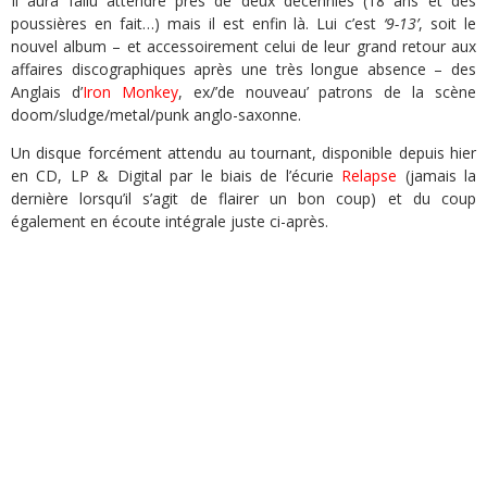
Il aura fallu attendre près de deux décennies (18 ans et des
poussières en fait…) mais il est enfin là. Lui c’est
‘9-13’
, soit le
nouvel album – et accessoirement celui de leur grand retour aux
affaires discographiques après une très longue absence – des
Anglais d’
Iron Monkey
, ex/’de nouveau’ patrons de la scène
doom/sludge/metal/punk anglo-saxonne.
Un disque forcément attendu au tournant, disponible depuis hier
en CD, LP & Digital par le biais de l’écurie
Relapse
(jamais la
dernière lorsqu’il s’agit de flairer un bon coup) et du coup
également en écoute intégrale juste ci-après.