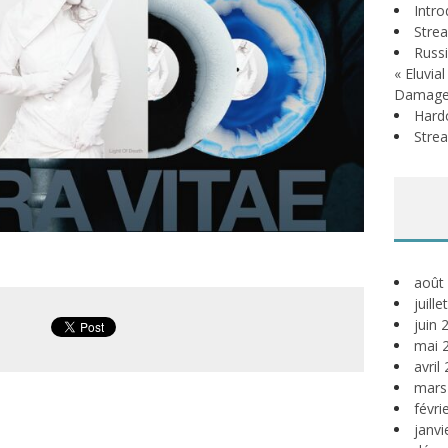
Intr
Stre
Russi
« Eluvia
Damage
Hardc
Stre
août
juill
juin 
mai 
avril
mars
févri
janvi