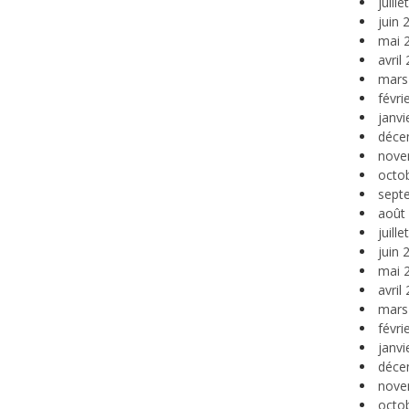
juill
juin 
mai 
avril
mars
févri
janvi
déce
nove
octo
sept
août
juill
juin 
mai 
avril
mars
févri
janvi
déce
nove
octo