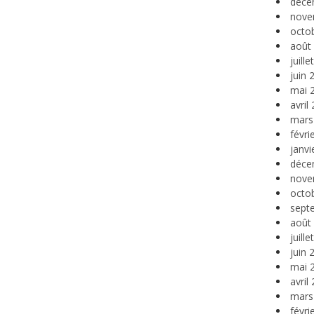
déce
nove
octo
août
juill
juin 
mai 
avril
mars
févri
janvi
déce
nove
octo
sept
août
juill
juin 
mai 
avril
mars
févri