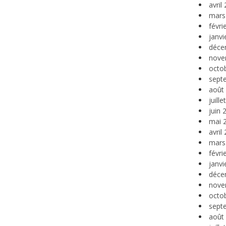
avril
mars
févri
janvi
déce
nove
octo
sept
août
juill
juin 
mai 
avril
mars
févri
janvi
déce
nove
octo
sept
août