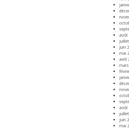
janvi
déce
nove
octo
sept
août
juill
juin 
mai 
avril
mars
févri
janvi
déce
nove
octo
sept
août
juill
juin 
mai 