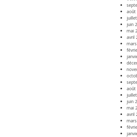
sept
août
juill
juin 
mai 
avril
mars
févri
janvi
déce
nove
octo
sept
août
juill
juin 
mai 
avril
mars
févri
janvi