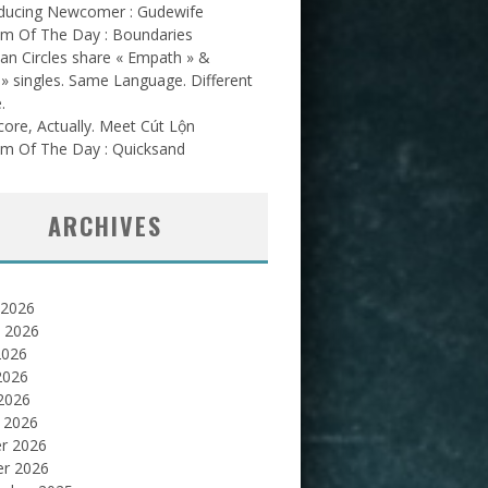
oducing Newcomer : Gudewife
am Of The Day : Boundaries
an Circles share « Empath » &
l » singles. Same Language. Different
.
ore, Actually. Meet Cút Lộn
am Of The Day : Quicksand
ARCHIVES
 2026
et 2026
2026
2026
 2026
 2026
er 2026
er 2026