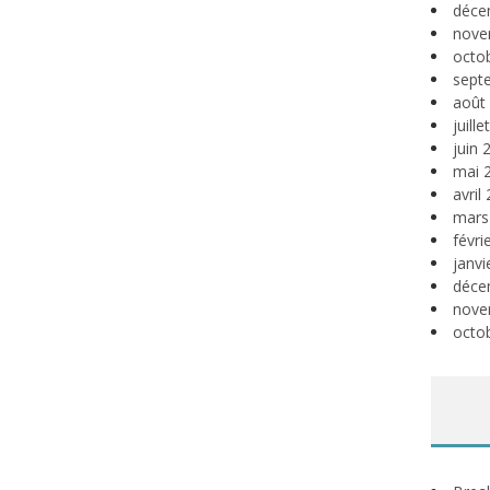
déce
nove
octo
sept
août
juill
juin 
mai 
avril
mars
févri
janvi
déce
nove
octo