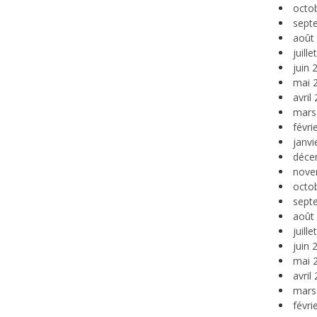
octo
sept
août
juill
juin 
mai 
avril
mars
févri
janvi
déce
nove
octo
sept
août
juill
juin 
mai 
avril
mars
févri