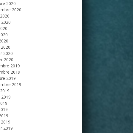
bre 2020
embre 2020
 2020
et 2020
2020
2020
 2020
 2020
er 2020
er 2020
mbre 2019
mbre 2019
bre 2019
embre 2019
 2019
et 2019
2019
2019
 2019
 2019
er 2019