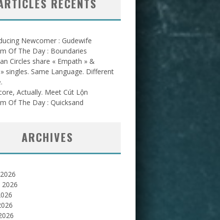
ARTICLES RÉCENTS
oducing Newcomer : Gudewife
am Of The Day : Boundaries
an Circles share « Empath » &
l » singles. Same Language. Different
.
ore, Actually. Meet Cút Lộn
am Of The Day : Quicksand
ARCHIVES
 2026
et 2026
2026
2026
 2026