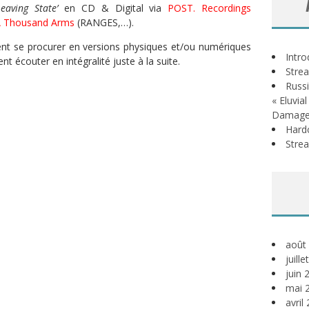
Leaving State’
en CD & Digital via
POST. Recordings
 Thousand Arms
(RANGES,…).
ent se procurer en versions physiques et/ou numériques
Intr
t écouter en intégralité juste à la suite.
Stre
Russi
« Eluvia
Damage
Hardc
Stre
août
juill
juin 
mai 
avril