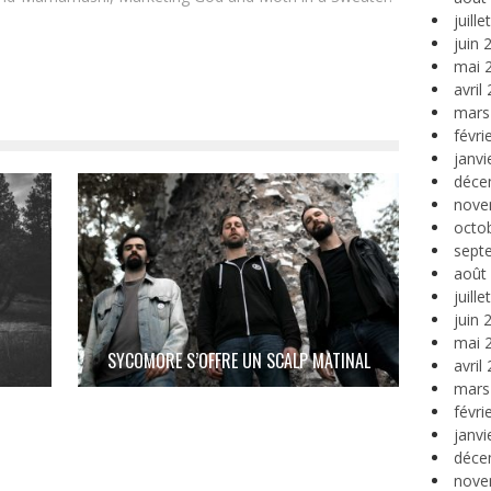
juill
juin 
mai 
avril
mars
févri
janvi
déce
nove
octo
sept
août
juill
juin 
mai 
SYCOMORE S’OFFRE UN SCALP MATINAL
avril
mars
févri
janvi
déce
nove