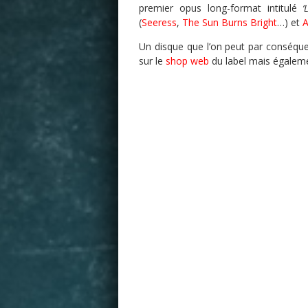
premier opus long-format intitulé
‘
(
Seeress
,
The Sun Burns Bright
…) et
A
Un disque que l’on peut par conséqu
sur le
shop web
du label mais égalemen