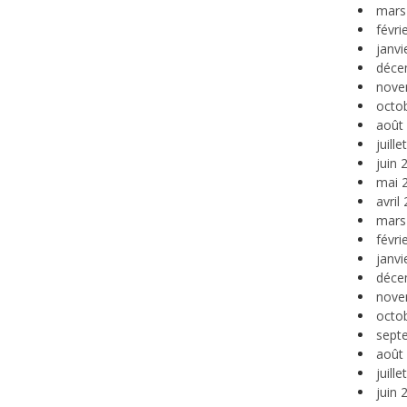
mars
févri
janvi
déce
nove
octo
août
juill
juin 
mai 
avril
mars
févri
janvi
déce
nove
octo
sept
août
juill
juin 