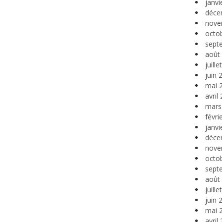
janvi
déce
nove
octo
sept
août
juill
juin 
mai 
avril
mars
févri
janvi
déce
nove
octo
sept
août
juill
juin 
mai 
avril