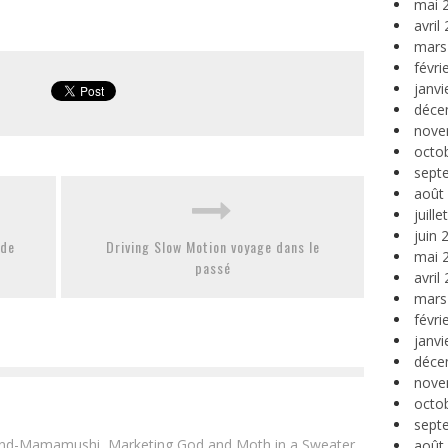
mai 
avril
mars
févri
janvi
déce
nove
octo
sept
août
juill
juin 
 de
Driving Slow Motion voyage dans le
mai 
passé
avril
mars
févri
janvi
déce
nove
octo
sept
and-Mamamushi, Marketing God and Moth in a Sweater.
août