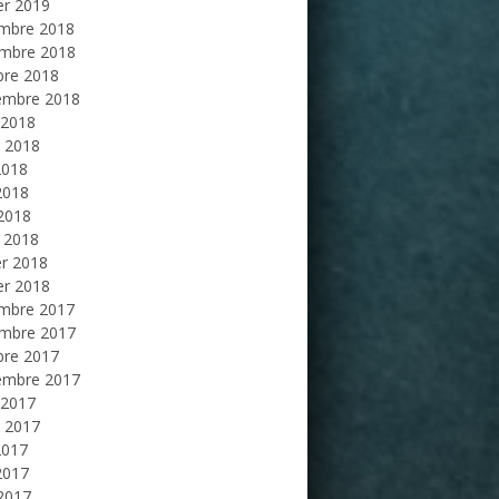
er 2019
mbre 2018
mbre 2018
bre 2018
embre 2018
 2018
et 2018
2018
2018
 2018
 2018
er 2018
er 2018
mbre 2017
mbre 2017
bre 2017
embre 2017
 2017
et 2017
2017
2017
 2017