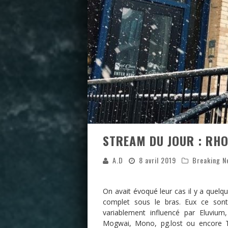
STREAM DU JOUR : RH
A.D
8 avril 2019
Breaking N
On avait évoqué leur cas il y a quel
complet sous le bras. Eux ce son
variablement influencé par Eluvium
Mogwai, Mono, pg.lost ou encore Thi