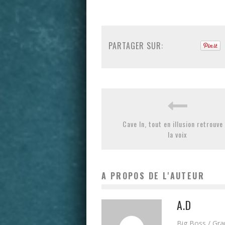
PARTAGER SUR:
Cave In, tout en illusion retrouve
la voix
A PROPOS DE L'AUTEUR
A.D
Big Boss / Gr