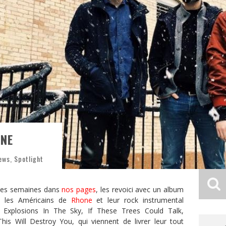
ONE
ews
,
Spotlight
ques semaines dans
nos pages
, les revoici avec un album
t les Américains de
Rhone
et leur rock instrumental
, Explosions In The Sky, If These Trees Could Talk,
s Will Destroy You, qui viennent de livrer leur tout