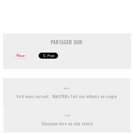
PARTAGER SUR:
Viril mais correct : MȺȻĦØs fait ses débuts en single
Glassjaw livre un clip coloré