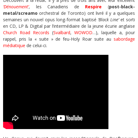
Découvert à la rédac’ il y a près de trois ans avec leur excellent
‘Dénouement’
, les Canadiens de
Respire
(
post-black-
metal/screamo
orchestral de Toronto) ont livré il y a quelques
semaines un nouvel opus long-format baptisé
‘Black Line’
et sorti
en CD, LP & Digital par l’intermédiaire de la jeune écurie anglaise
Church Road Records
(
Svalbard
,
WOWOD
…), laquelle a, pour
rappel, pris la « suite » de feu-Holy Roar suite au
sabordage
médiatique
de celui-ci.