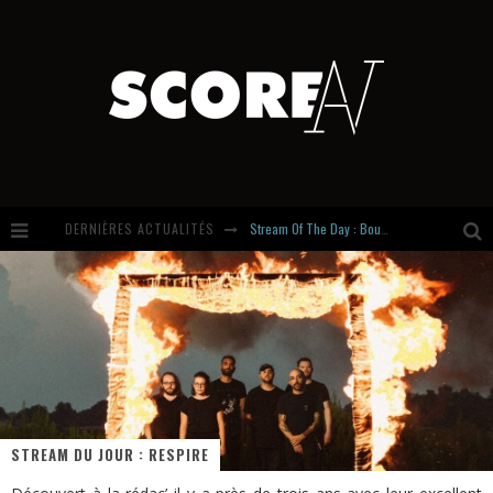
Stream Of The Day : Boundaries
DERNIÈRES ACTUALITÉS
Russian Circles share « Empath » & « Eluvial » singles. Same Language. Different Damage.
Hardcore, Actually. Meet Cút Lộn
Introducing Newcomer : Gudewife
STREAM DU JOUR : RESPIRE