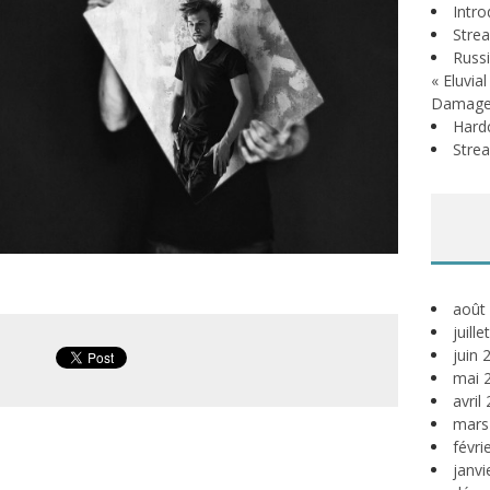
Intr
Stre
Russi
« Eluvia
Damage
Hardc
Stre
août
juill
juin 
mai 
avril
mars
févri
janvi