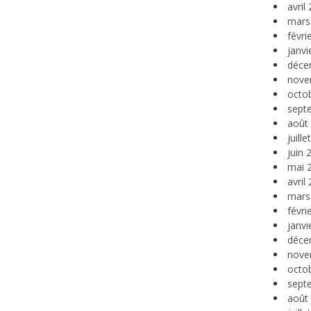
avril
mars
févri
janvi
déce
nove
octo
sept
août
juill
juin 
mai 
avril
mars
févri
janvi
déce
nove
octo
sept
août