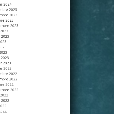
er 2024
mbre 2023
mbre 2023
bre 2023
embre 2023
 2023
et 2023
2023
2023
 2023
 2023
er 2023
er 2023
mbre 2022
mbre 2022
bre 2022
embre 2022
 2022
et 2022
2022
2022