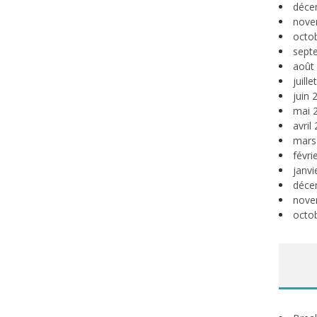
déce
nove
octo
sept
août
juill
juin 
mai 
avril
mars
févri
janvi
déce
nove
octo