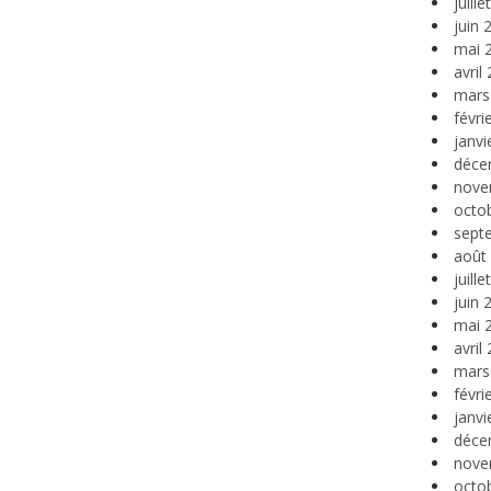
juill
juin 
mai 
avril
mars
févri
janvi
déce
nove
octo
sept
août
juill
juin 
mai 
avril
mars
févri
janvi
déce
nove
octo