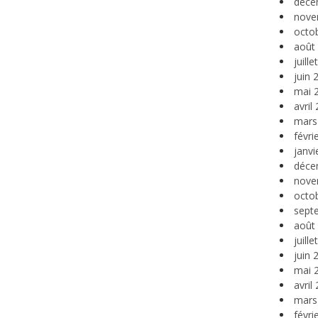
déce
nove
octo
août
juill
juin 
mai 
avril
mars
févri
janvi
déce
nove
octo
sept
août
juill
juin 
mai 
avril
mars
févri