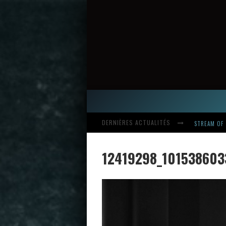
DERNIÈRES ACTUALITÉS
STREAM OF 
12419298_101538603
HARDCORE, 
INTRODUCI