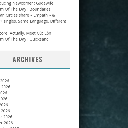
oducing Newcomer : Gudewife
am Of The Day : Boundaries
an Circles share « Empath » &
l » singles. Same Language. Different
.
ore, Actually. Meet Cút Lộn
am Of The Day : Quicksand
ARCHIVES
 2026
et 2026
2026
2026
 2026
 2026
er 2026
er 2026