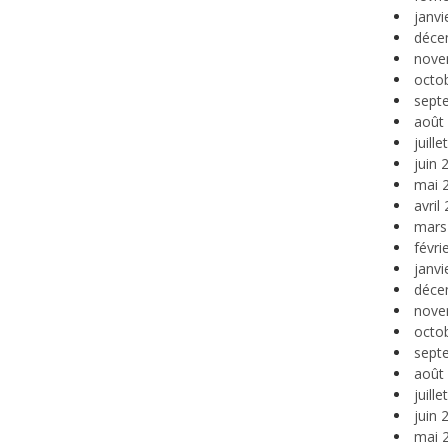
janvi
déce
nove
octo
sept
août
juill
juin 
mai 
avril
mars
févri
janvi
déce
nove
octo
sept
août
juill
juin 
mai 