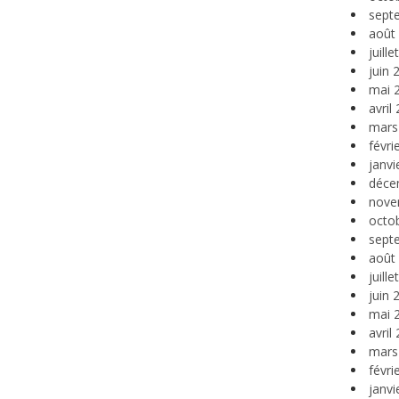
sept
août
juill
juin 
mai 
avril
mars
févri
janvi
déce
nove
octo
sept
août
juill
juin 
mai 
avril
mars
févri
janvi