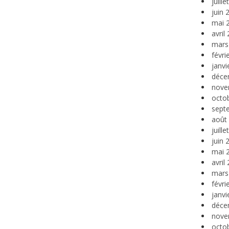
juill
juin 
mai 
avril
mars
févri
janvi
déce
nove
octo
sept
août
juill
juin 
mai 
avril
mars
févri
janvi
déce
nove
octo