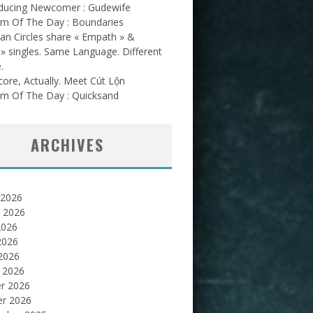
oducing Newcomer : Gudewife
am Of The Day : Boundaries
an Circles share « Empath » &
l » singles. Same Language. Different
.
ore, Actually. Meet Cút Lộn
am Of The Day : Quicksand
ARCHIVES
 2026
et 2026
2026
2026
 2026
 2026
er 2026
er 2026