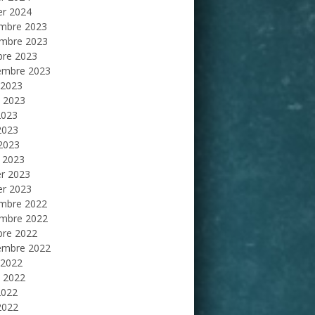
er 2024
mbre 2023
mbre 2023
bre 2023
embre 2023
 2023
et 2023
2023
2023
 2023
 2023
er 2023
er 2023
mbre 2022
mbre 2022
bre 2022
embre 2022
 2022
et 2022
2022
2022