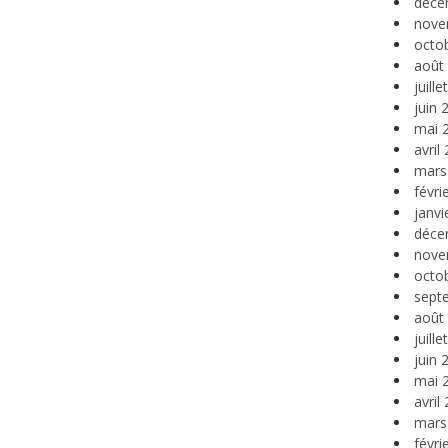
déce
nove
octo
août
juill
juin 
mai 
avril
mars
févri
janvi
déce
nove
octo
sept
août
juill
juin 
mai 
avril
mars
févri