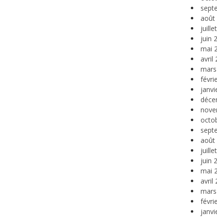
sept
août
juill
juin 
mai 
avril
mars
févri
janvi
déce
nove
octo
sept
août
juill
juin 
mai 
avril
mars
févri
janvi