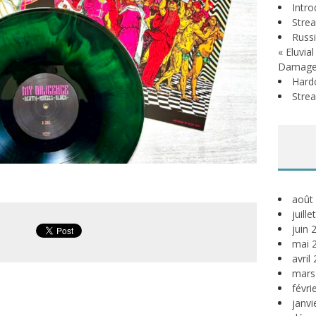
Intr
Stre
Russi
« Eluvia
Damage
Hardc
Stre
août
juill
juin 
mai 
avril
mars
févri
janvi