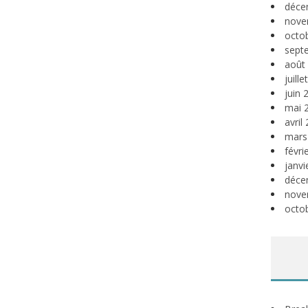
déce
nove
octo
sept
août
juill
juin 
mai 
avril
mars
févri
janvi
déce
nove
octo