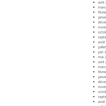
avril
mars
févri
janvi
déce
nove
octo
sept
août
juill
juin 
mai 
avril
mars
févri
janvi
déce
nove
octo
sept
août