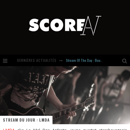
DERNIÈRES ACTUALITÉS
Stream Of The Day : Boundaries
Russian Circles share « Empath » & « Eluvial » singles. Same Language. Different Damage.
Hardcore, Actually. Meet Cút Lộn
Introducing Newcomer : Gudewife
STREAM DU JOUR : LMDA