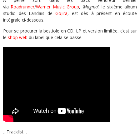
A peine sorti dans les bacs vendredi dernier
via
Roadrunner
/
Warner Music Group
,
‘Magma’
, le sixième album
studio des Landais de
Gojira
, est dès à présent en écoute
intégrale ci-dessous.
Pour se procurer la bestiole en CD, LP et version limitée, c’est sur
le
shop web
du label que cela se passe.
…Tracklist…