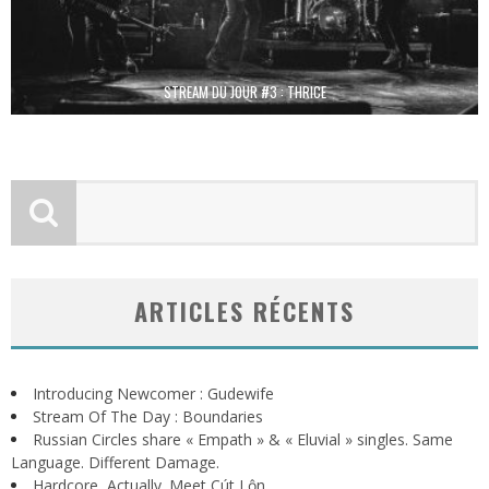
STREAM DU JOUR #3 : THRICE
ARTICLES RÉCENTS
Introducing Newcomer : Gudewife
Stream Of The Day : Boundaries
Russian Circles share « Empath » & « Eluvial » singles. Same
Language. Different Damage.
Hardcore, Actually. Meet Cút Lộn