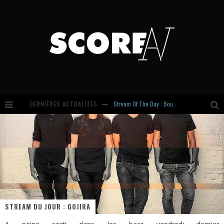
Stream Of The Day : Boundaries
DERNIÈRES ACTUALITÉS
Russian Circles share « Empath » & « Eluvial » singles. Same Language. Different Damage.
Hardcore, Actually. Meet Cút Lộn
Introducing Newcomer : Gudewife
STREAM DU JOUR : GOJIRA