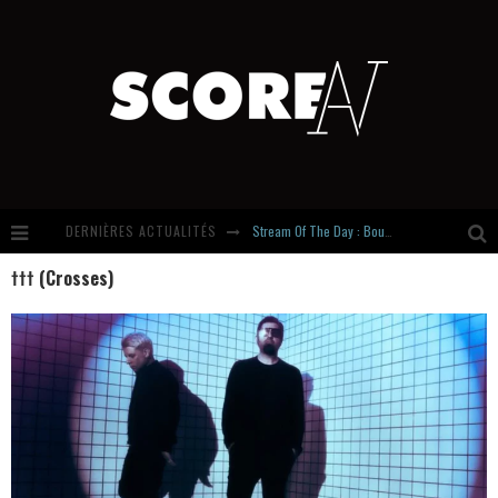
DERNIÈRES ACTUALITÉS
Stream Of The Day : Boundaries
††† (Crosses)
Russian Circles share « Empath » & « Eluvial » singles. Same Language. Different Damage.
Hardcore, Actually. Meet Cút Lộn
Introducing Newcomer : Gudewife