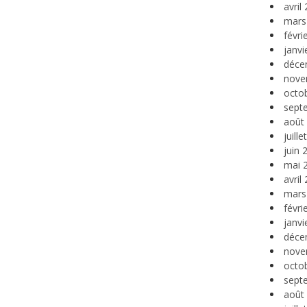
avril
mars
févri
janvi
déce
nove
octo
sept
août
juill
juin 
mai 
avril
mars
févri
janvi
déce
nove
octo
sept
août