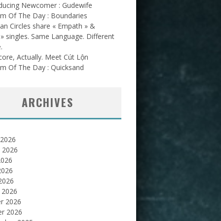
oducing Newcomer : Gudewife
am Of The Day : Boundaries
an Circles share « Empath » &
l » singles. Same Language. Different
.
ore, Actually. Meet Cút Lộn
am Of The Day : Quicksand
ARCHIVES
 2026
et 2026
2026
2026
 2026
 2026
er 2026
er 2026