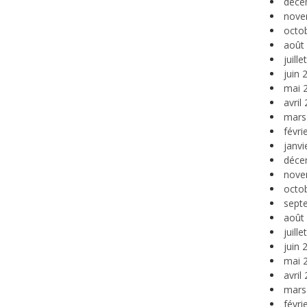
déce
nove
octo
août
juill
juin 
mai 
avril
mars
févri
janvi
déce
nove
octo
sept
août
juill
juin 
mai 
avril
mars
févri