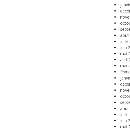
janvi
déce
nove
octo
sept
août
juill
juin 
mai 
avril
mars
févri
janvi
déce
nove
octo
sept
août
juill
juin 
mai 