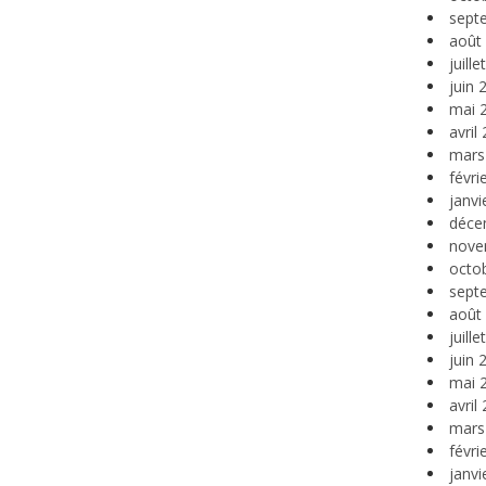
sept
août
juill
juin 
mai 
avril
mars
févri
janvi
déce
nove
octo
sept
août
juill
juin 
mai 
avril
mars
févri
janvi