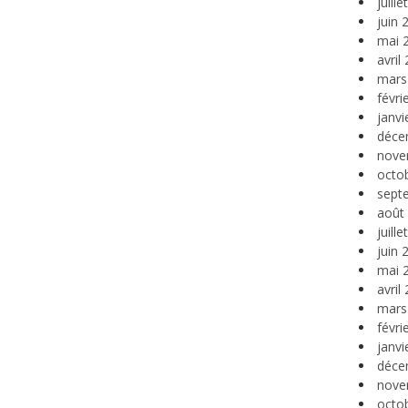
juill
juin 
mai 
avril
mars
févri
janvi
déce
nove
octo
sept
août
juill
juin 
mai 
avril
mars
févri
janvi
déce
nove
octo