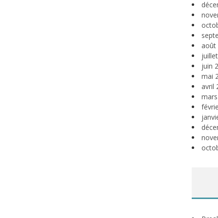
déce
nove
octo
sept
août
juill
juin 
mai 
avril
mars
févri
janvi
déce
nove
octo