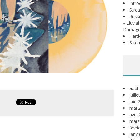
Intr
Stre
Russi
« Eluvia
Damage
Hardc
Stre
août
juill
juin 
mai 
avril
mars
févri
janvi