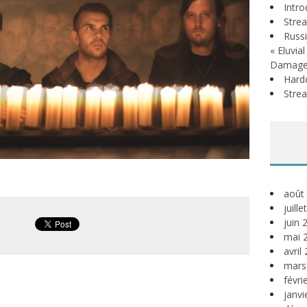
Intr
Stre
Russi
« Eluvia
Damage
Hardc
Stre
août
juill
juin 
mai 
avril
mars
févri
janvi