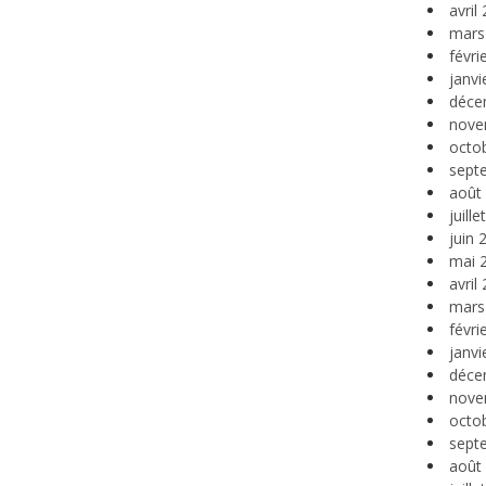
avril
mars
févri
janvi
déce
nove
octo
sept
août
juill
juin 
mai 
avril
mars
févri
janvi
déce
nove
octo
sept
août