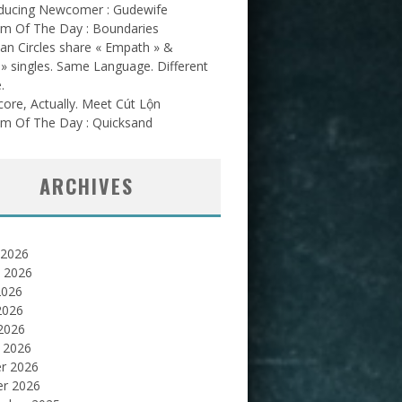
oducing Newcomer : Gudewife
am Of The Day : Boundaries
an Circles share « Empath » &
l » singles. Same Language. Different
.
ore, Actually. Meet Cút Lộn
am Of The Day : Quicksand
ARCHIVES
 2026
et 2026
2026
2026
 2026
 2026
er 2026
er 2026