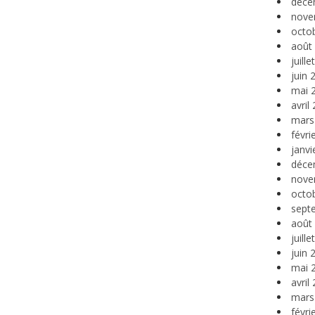
déce
nove
octo
août
juill
juin 
mai 
avril
mars
févri
janvi
déce
nove
octo
sept
août
juill
juin 
mai 
avril
mars
févri