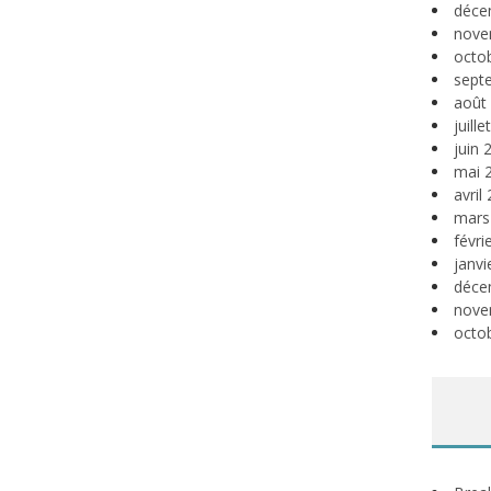
déce
nove
octo
sept
août
juill
juin 
mai 
avril
mars
févri
janvi
déce
nove
octo