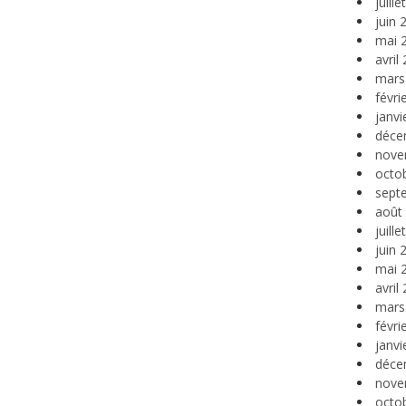
juill
juin 
mai 
avril
mars
févri
janvi
déce
nove
octo
sept
août
juill
juin 
mai 
avril
mars
févri
janvi
déce
nove
octo