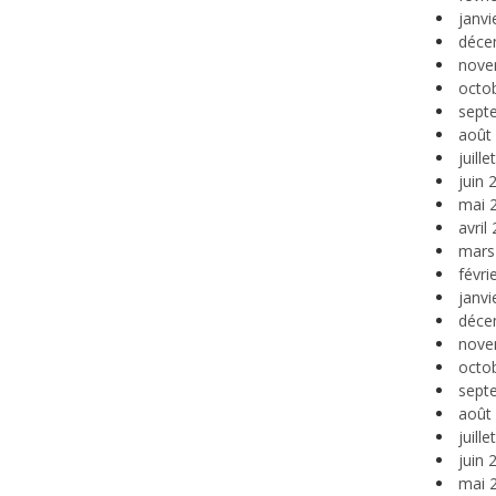
janvi
déce
nove
octo
sept
août
juill
juin 
mai 
avril
mars
févri
janvi
déce
nove
octo
sept
août
juill
juin 
mai 