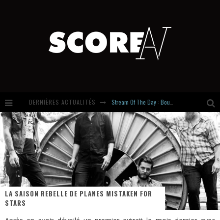
Stream Of The Day : Boundaries
DERNIÈRES ACTUALITÉS
Russian Circles share « Empath » & « Eluvial » singles. Same Language. Different Damage.
Hardcore, Actually. Meet Cút Lộn
Introducing Newcomer : Gudewife
LA SAISON REBELLE DE PLANES MISTAKEN FOR
STARS