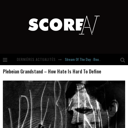
DERNIÈRES ACTUALITÉS
Stream Of The Day : Boundaries
Plebeian Grandstand – How Hate Is Hard To Define
Russian Circles share « Empath » & « Eluvial » singles. Same Language. Different Damage.
Hardcore, Actually. Meet Cút Lộn
Introducing Newcomer : Gudewife