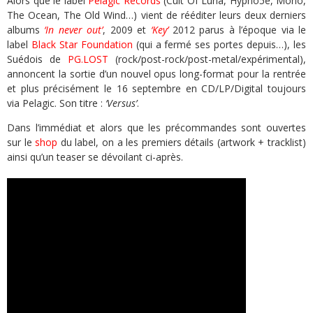
Alors que le label
Pelagic Records
(Cult Of Luna, Hypno5e, Mono,
The Ocean, The Old Wind…) vient de rééditer leurs deux derniers
albums
‘In never out’
, 2009 et
‘Key’
2012 parus à l’époque via le
label
Black Star Foundation
(qui a fermé ses portes depuis…), les
Suédois de
PG.LOST
(rock/post-rock/post-metal/expérimental),
annoncent la sortie d’un nouvel opus long-format pour la rentrée
et plus précisément le 16 septembre en CD/LP/Digital toujours
via Pelagic. Son titre :
‘Versus’
.
Dans l’immédiat et alors que les précommandes sont ouvertes
sur le
shop
du label, on a les premiers détails (artwork + tracklist)
ainsi qu’un teaser se dévoilant ci-après.