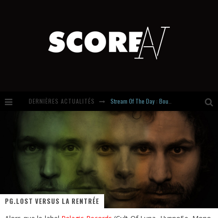
Stream Of The Day : Boundaries
DERNIÈRES ACTUALITÉS
Russian Circles share « Empath » & « Eluvial » singles. Same Language. Different Damage.
Hardcore, Actually. Meet Cút Lộn
Introducing Newcomer : Gudewife
PG.LOST VERSUS LA RENTRÉE