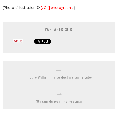
(Photo d’illustration ©
[zOz] photographie
)
PARTAGER SUR:
Impure Wilhelmina se déchire sur le tube
Stream du jour : Harvestman