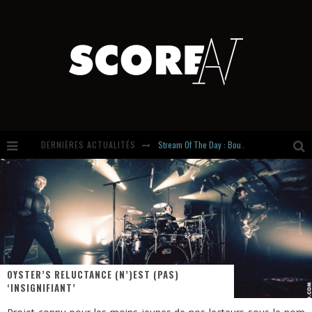
DERNIÈRES ACTUALITÉS
Stream Of The Day : Boundaries
Russian Circles share « Empath » & « Eluvial » singles. Same Language. Different Damage.
Hardcore, Actually. Meet Cút Lộn
Introducing Newcomer : Gudewife
OYSTER’S RELUCTANCE (N’)EST (PAS)
‘INSIGNIFIANT’