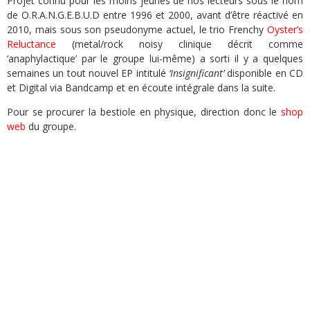
Projet connu pour les moins jeunes de nos lecteurs sous le nom
de O.R.A.N.G.E.B.U.D entre 1996 et 2000, avant d’être réactivé en
2010, mais sous son pseudonyme actuel, le trio Frenchy
Oyster’s
Reluctance
(metal/rock noisy clinique décrit comme
‘anaphylactique’ par le groupe lui-même) a sorti il y a quelques
semaines un tout nouvel EP intitulé
‘Insignificant’
disponible en CD
et Digital via Bandcamp et en écoute intégrale dans la suite.
Pour se procurer la bestiole en physique, direction donc le
shop
web
du groupe.