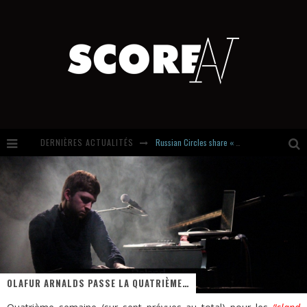
DERNIÈRES ACTUALITÉS
Russian Circles share « Empath » & « Eluvial » singles. Same Language. Different Damage.
Hardcore, Actually. Meet Cút Lộn
Introducing Newcomer : Gudewife
Stream Of The Day : Boundaries
OLAFUR ARNALDS PASSE LA QUATRIÈME…