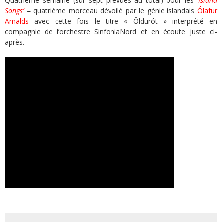
Quatrième semaine (sur sept prévues au total) pour les
‘Island
Songs’
=
quatrième morceau dévoilé par le génie islandais
Ólafur
Arnalds
avec cette fois le titre « Öldurót » interprété en
compagnie de l’orchestre SinfoniaNord et en écoute juste ci-
après.