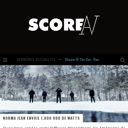
DERNIÈRES ACTUALITÉS
Stream Of The Day : Boundaries
Russian Circles share « Empath » & « Eluvial » singles. Same Language. Different Damage.
Hardcore, Actually. Meet Cút Lộn
Introducing Newcomer : Gudewife
NORMA JEAN ENVOIE 1,000 000 DE WATTS