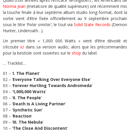
Quasi trois années après l’efficace
‘Wrongdoers’
, les Américains de
Norma Jean
(metalcore de qualité supérieure) ont récemment mis
la touche finale à leur septième album studio long-format, dont la
sortie vient d’être fixée officiellement au 9 septembre prochain
sous le titre
‘Polar similar’
, le tout via
Solid State Records
(Demon
Hunter, Underoath…).
Un premier titre « 1,000 000 Watts » vient d’être dévoilé et
s’écoute
ici
dans sa version audio, alors que les précommandes
pour la bestiole sont ouvertes sur le
shop
du label.
… Tracklist…
01 – ‘
I. The Planet
‘
02 – ‘
Everyone Talking Over Everyone Else
‘
03 – ‘
Forever Hurtling Towards Andromeda
‘
04 – ‘
1,000,000 Watts
‘
05 – ‘
II. The People
‘
06 – ‘
Death Is A Living Partner
‘
07 – ‘
Synthetic Sun’
08 – ‘
Reaction
‘
09 – ‘
III. The Nebula
‘
10 – ‘
The Close And Discontent
‘