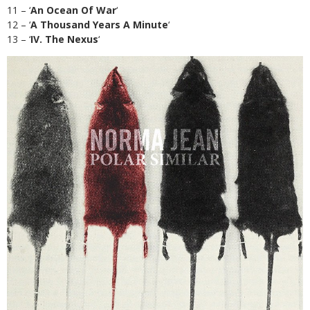
11 – ‘
An Ocean Of War
‘
12 – ‘
A Thousand Years A Minute
‘
13 – ‘
IV. The Nexus
‘