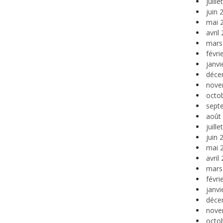
juill
juin 
mai 
avril
mars
févri
janvi
déce
nove
octo
sept
août
juill
juin 
mai 
avril
mars
févri
janvi
déce
nove
octo