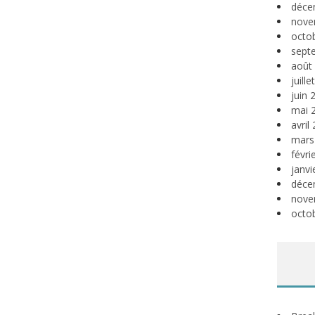
déce
nove
octo
sept
août
juill
juin 
mai 
avril
mars
févri
janvi
déce
nove
octo