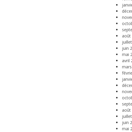
janvi
déce
nove
octo
sept
août
juill
juin 
mai 
avril
mars
févri
janvi
déce
nove
octo
sept
août
juill
juin 
mai 