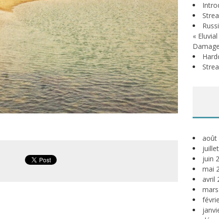
Intr
Stre
Russi
« Eluvia
Damage
Hardc
Stre
août
juill
juin 
mai 
avril
mars
févri
janvi