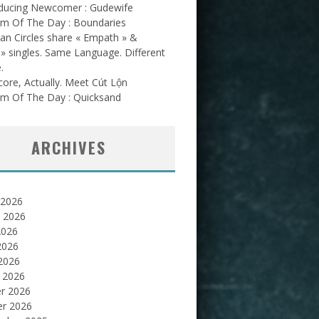
oducing Newcomer : Gudewife
am Of The Day : Boundaries
an Circles share « Empath » &
l » singles. Same Language. Different
.
ore, Actually. Meet Cút Lộn
am Of The Day : Quicksand
ARCHIVES
 2026
et 2026
2026
2026
 2026
 2026
er 2026
er 2026