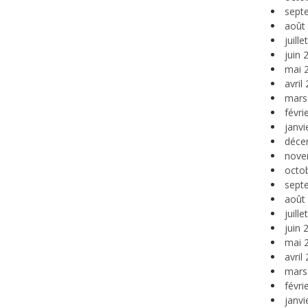
sept
août
juill
juin 
mai 
avril
mars
févri
janvi
déce
nove
octo
sept
août
juill
juin 
mai 
avril
mars
févri
janvi