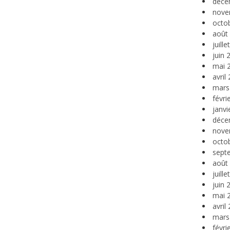
déce
nove
octo
août
juill
juin 
mai 
avril
mars
févri
janvi
déce
nove
octo
sept
août
juill
juin 
mai 
avril
mars
févri