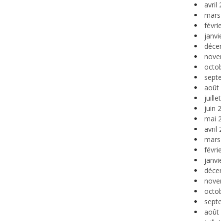
avril
mars
févri
janvi
déce
nove
octo
sept
août
juill
juin 
mai 
avril
mars
févri
janvi
déce
nove
octo
sept
août