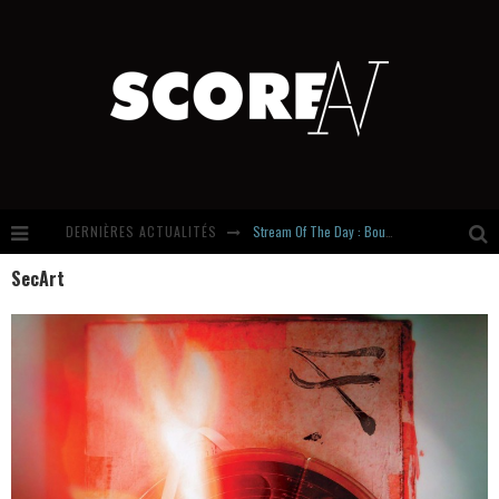
DERNIÈRES ACTUALITÉS
Stream Of The Day : Boundaries
SecArt
Russian Circles share « Empath » & « Eluvial » singles. Same Language. Different Damage.
Hardcore, Actually. Meet Cút Lộn
Introducing Newcomer : Gudewife