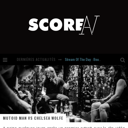
Stream Of The Day : Boundaries
DERNIÈRES ACTUALITÉS
Russian Circles share « Empath » & « Eluvial » singles. Same Language. Different Damage.
Hardcore, Actually. Meet Cút Lộn
Introducing Newcomer : Gudewife
MUTOID MAN VS CHELSEA WOLFE