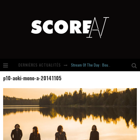
DERNIÈRES ACTUALITÉS
Stream Of The Day : Boundaries
p10-aoki-mono-a-20141105
Russian Circles share « Empath » & « Eluvial » singles. Same Language. Different Damage.
Hardcore, Actually. Meet Cút Lộn
Introducing Newcomer : Gudewife