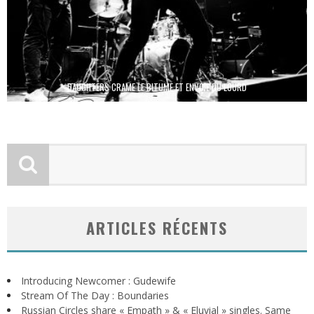
DAUGHTERS CRAME LE BITUME ET ENVOIE DU LOURD
ARTICLES RÉCENTS
Introducing Newcomer : Gudewife
Stream Of The Day : Boundaries
Russian Circles share « Empath » & « Eluvial » singles. Same