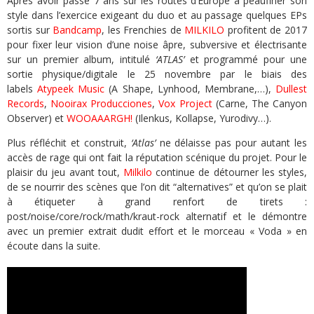
Après avoir passé 7 ans sur les routes d’Europe à peaufiner son
style dans l’exercice exigeant du duo et au passage quelques EPs
sortis sur
Bandcamp
, les Frenchies de
MILKILO
profitent de 2017
pour fixer leur vision d’une noise âpre, subversive et électrisante
sur un premier album, intitulé
‘ATLAS’
et programmé pour une
sortie physique/digitale le 25 novembre par le biais des
labels
Atypeek Music
(A Shape, Lynhood, Membrane,…),
Dullest
Records
,
Nooirax Producciones
,
Vox Project
(Carne, The Canyon
Observer) et
WOOAAARGH!
(Ilenkus, Kollapse, Yurodivy…).
Plus réfléchit et construit,
‘Atlas’
ne délaisse pas pour autant les
accès de rage qui ont fait la réputation scénique du projet. Pour le
plaisir du jeu avant tout,
Milkilo
continue de détourner les styles,
de se nourrir des scènes que l’on dit “alternatives” et qu’on se plait
à étiqueter à grand renfort de tirets :
post/noise/core/rock/math/kraut-rock alternatif et le démontre
avec un premier extrait dudit effort et le morceau « Voda » en
écoute dans la suite.