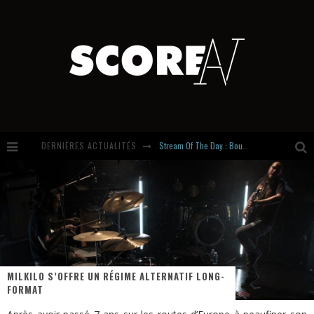
Stream Of The Day : Boundaries
DERNIÈRES ACTUALITÉS
Russian Circles share « Empath » & « Eluvial » singles. Same Language. Different Damage.
Hardcore, Actually. Meet Cút Lộn
Introducing Newcomer : Gudewife
MILKILO S’OFFRE UN RÉGIME ALTERNATIF LONG-
FORMAT