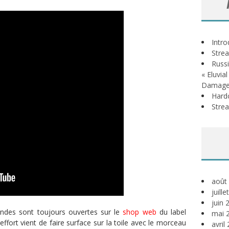
Intr
Stre
Russi
« Eluvia
Damage
Hardc
Stre
août
juill
juin 
ndes sont toujours ouvertes sur le
shop web
du label
mai 
effort vient de faire surface sur la toile avec le morceau
avril