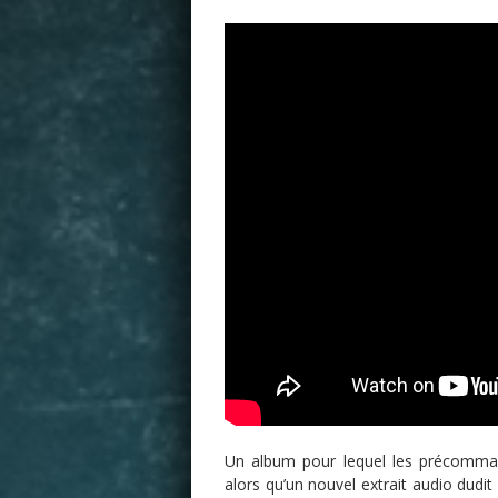
Un album pour lequel les précomma
alors qu’un nouvel extrait audio dudit 