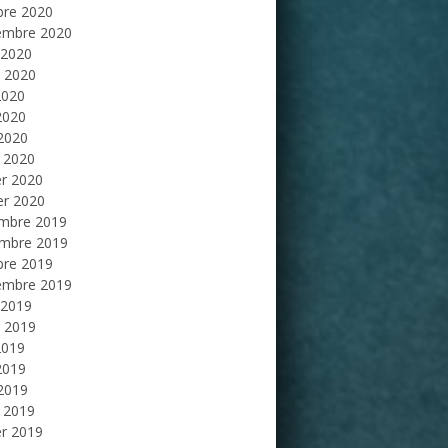
bre 2020
embre 2020
 2020
et 2020
2020
2020
 2020
 2020
er 2020
er 2020
mbre 2019
mbre 2019
bre 2019
embre 2019
 2019
et 2019
2019
2019
 2019
 2019
er 2019