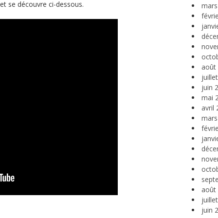
 et se découvre ci-dessous.
mars
févri
janvi
déce
nove
octo
août
juill
juin 
mai 
avril
mars
févri
janvi
déce
nove
octo
sept
août
juill
juin 