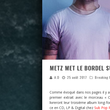
METZ MET LE BORDEL S
A.D
25 août 2017
Breaking
Comme évoqué dans nos pages il y a q
premier extrait avec le morceau « 
livreront leur troisième album long-fo
ce en CD, LP & Digital chez
Sub Pop 