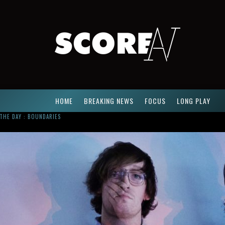
HOME
BREAKING NEWS
FOCUS
LONG PLAY
R
USSIAN CIRCLES SHARE « EMPATH » & « ELUVIAL » SINGLES. SAME LANGUAGE. DIFFERENT DAMAGE.
ACTUALLY. MEET CÚT LỘN
NG NEWCOMER : GUDEWIFE
THE DAY : BOUNDARIES