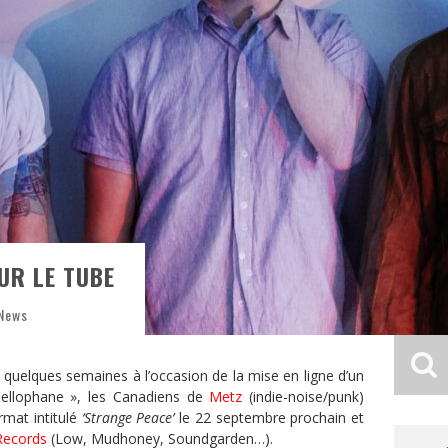
UR LE TUBE
 News
uelques semaines à l’occasion de la mise en ligne d’un
Cellophane », les Canadiens de
Metz
(indie-noise/punk)
rmat intitulé
‘Strange Peace’
le 22 septembre prochain et
Records
(Low, Mudhoney, Soundgarden…).