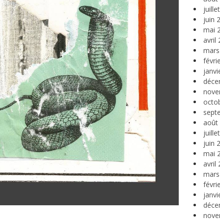
juill
juin 
mai 
avril
mars
févri
janvi
déce
nove
octo
sept
août
juill
juin 
mai 
avril
mars
févri
janvi
déce
nove