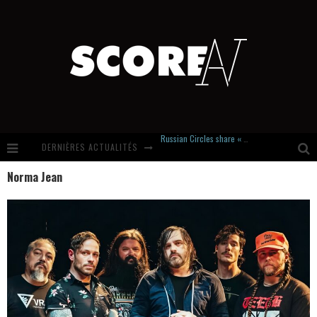
Russian Circles share « Empath » & « Eluvial » singles. Same Language. Different Damage.
DERNIÈRES ACTUALITÉS
Hardcore, Actually. Meet Cút Lộn
Norma Jean
Introducing Newcomer : Gudewife
Stream Of The Day : Boundaries