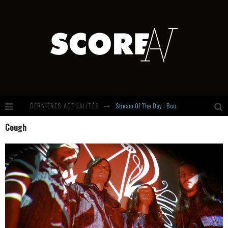
DERNIÈRES ACTUALITÉS
Stream Of The Day : Boundaries
Cough
Russian Circles share « Empath » & « Eluvial » singles. Same Language. Different Damage.
Hardcore, Actually. Meet Cút Lộn
Introducing Newcomer : Gudewife