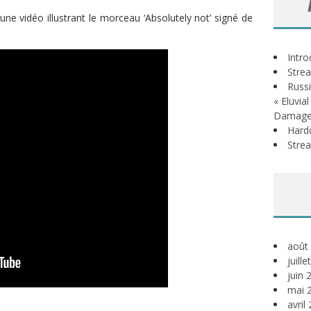
une vidéo illustrant le morceau ‘Absolutely not’ signé de
Intr
Stre
Russi
« Eluvia
Damage
Hardc
Stre
août
juill
juin 
mai 
avril