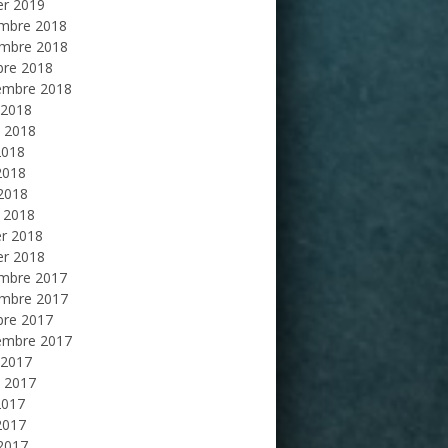
er 2019
mbre 2018
mbre 2018
bre 2018
embre 2018
 2018
et 2018
2018
2018
 2018
 2018
er 2018
er 2018
mbre 2017
mbre 2017
bre 2017
embre 2017
 2017
et 2017
2017
2017
 2017