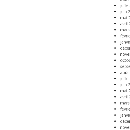
juill
juin 
mai 
avril
mars
févri
janvi
déce
nove
octo
sept
août
juill
juin 
mai 
avril
mars
févri
janvi
déce
nove