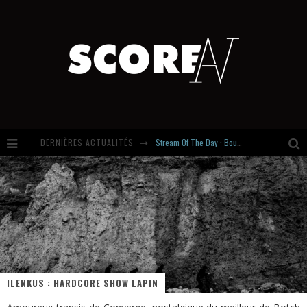
DERNIÈRES ACTUALITÉS
Stream Of The Day : Boundaries
Russian Circles share « Empath » & « Eluvial » singles. Same Language. Different Damage.
Hardcore, Actually. Meet Cút Lộn
Introducing Newcomer : Gudewife
ILENKUS : HARDCORE SHOW LAPIN