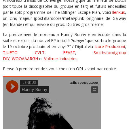
Amoureux transis de Converge, nostalgique du meilleur de Botch
(soit toute la discographie du groupe en fait) et futurs endeuillés
par le split programmé de The Dillinger Escape Plan, voici
Ilenkus
,
un cinq-majeur (post)hardcore/metal/punk originaire de Galway
(en Irlande) et qui envoie du gros. Du très gros même.
La preuve avec le morceau « Hunny Bunny » en écoute dans la
suite et extrait du nouvel EP intitulé
‘Hunger’
que sortira le groupe
le 19 octobre prochain et en vinyl 7″ / Digital via
Icore Produzioni
,
TJUETO CVLT
,
FEAST
,
Smithsfoodgroup
DIY
,
WOOAAARGH
et
Vollmer Industries
.
Pense à prendre rendez-vous chez ton ORL avant par contre…