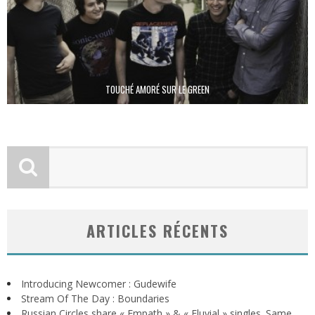
TOUCHÉ AMORÉ SUR LE GREEN
ARTICLES RÉCENTS
Introducing Newcomer : Gudewife
Stream Of The Day : Boundaries
Russian Circles share « Empath » & « Eluvial » singles. Same