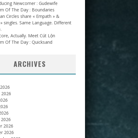
oducing Newcomer : Gudewife
am Of The Day : Boundaries
an Circles share « Empath » &
l » singles. Same Language. Different
.
ore, Actually. Meet Cút Lộn
am Of The Day : Quicksand
ARCHIVES
 2026
et 2026
2026
2026
 2026
 2026
er 2026
er 2026