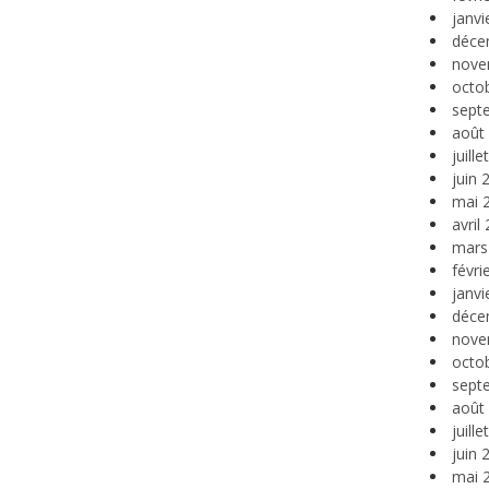
janvi
déce
nove
octo
sept
août
juill
juin 
mai 
avril
mars
févri
janvi
déce
nove
octo
sept
août
juill
juin 
mai 