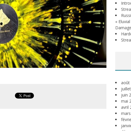
Intr
Stre
Russi
« Eluvia
Damage
Hardc
Stre
août
juill
juin 
mai 
avril
mars
févri
janvi