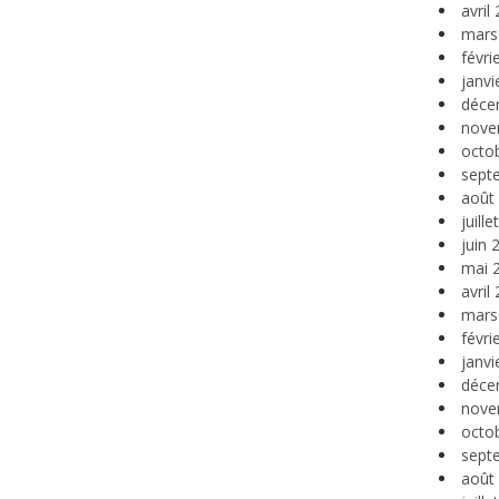
avril
mars
févri
janvi
déce
nove
octo
sept
août
juill
juin 
mai 
avril
mars
févri
janvi
déce
nove
octo
sept
août