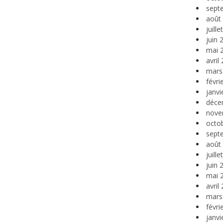
sept
août
juill
juin 
mai 
avril
mars
févri
janvi
déce
nove
octo
sept
août
juill
juin 
mai 
avril
mars
févri
janvi