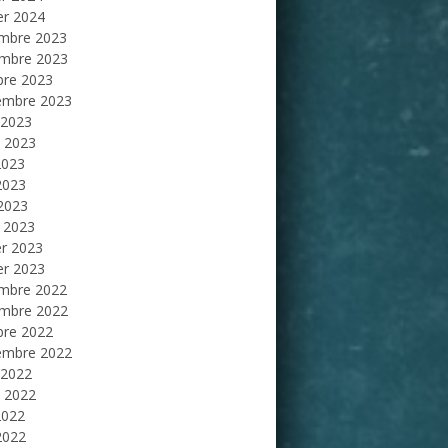
er 2024
mbre 2023
mbre 2023
bre 2023
embre 2023
 2023
et 2023
2023
2023
 2023
 2023
er 2023
er 2023
mbre 2022
mbre 2022
bre 2022
embre 2022
 2022
et 2022
2022
2022