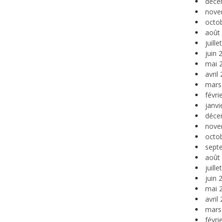
déce
nove
octo
août
juill
juin 
mai 
avril
mars
févri
janvi
déce
nove
octo
sept
août
juill
juin 
mai 
avril
mars
févri