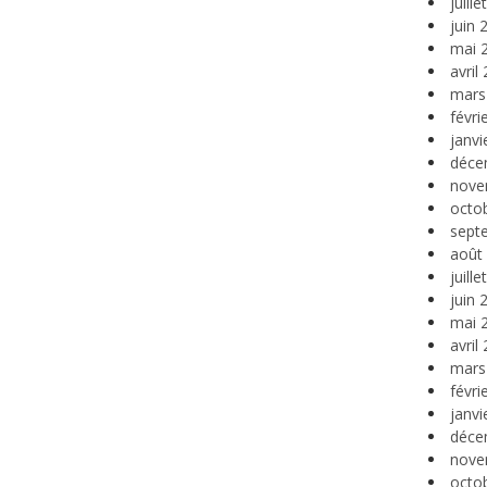
juill
juin 
mai 
avril
mars
févri
janvi
déce
nove
octo
sept
août
juill
juin 
mai 
avril
mars
févri
janvi
déce
nove
octo