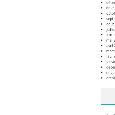
déce
nove
octo
sept
août
juill
juin 
mai 
avril
mars
févri
janvi
déce
nove
octo