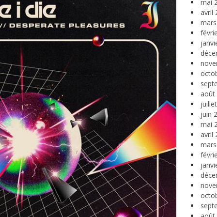
mai 
avril
mars
févri
janvi
déce
nove
octo
sept
août
juill
juin 
mai 
avril
mars
févri
janvi
déce
nove
octo
sept
août