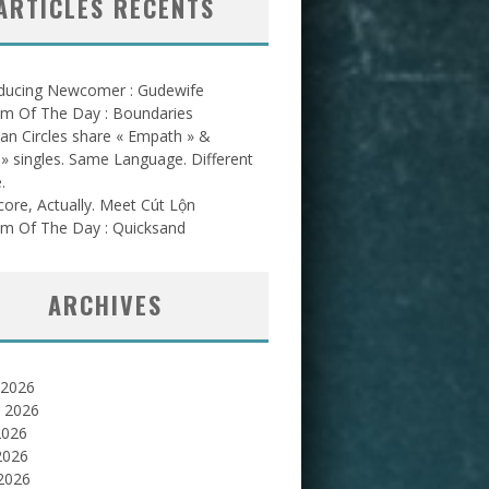
ARTICLES RÉCENTS
oducing Newcomer : Gudewife
am Of The Day : Boundaries
an Circles share « Empath » &
l » singles. Same Language. Different
.
ore, Actually. Meet Cút Lộn
am Of The Day : Quicksand
ARCHIVES
 2026
et 2026
2026
2026
 2026