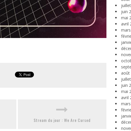
juill
juin 
mai 
avril
mars
févri
janvi
déce
nove
octo
sept
août
juill
juin 
mai 
avril
mars
févri
janvi
Stream du jour : We Are Cursed
déce
nove