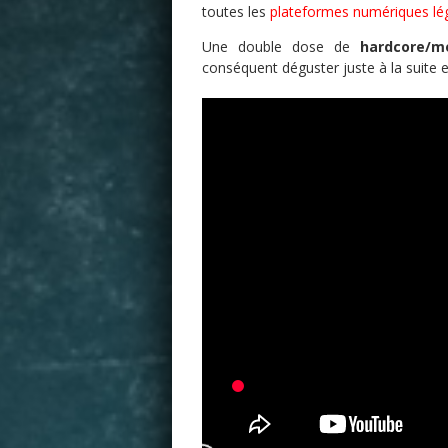
toutes les
plateformes numériques lé
Une double dose de
hardcore/me
conséquent déguster juste à la suite e