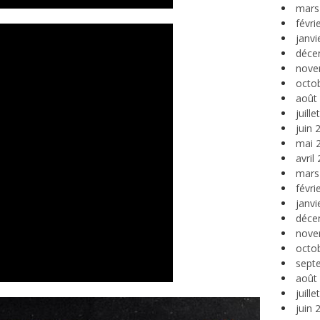
mars
févri
janvi
déce
nove
octo
août
juill
juin 
mai 
avril
mars
févri
janvi
déce
nove
octo
sept
août
juill
juin 