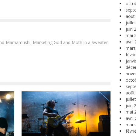
octo
sept
août
juill
juin 
mai 
avril
and-Mamamushi, Marketing God and Moth in a Sweater.
mars
févri
janvi
déce
nove
octo
sept
août
juill
juin 
mai 
avril
mars
févri