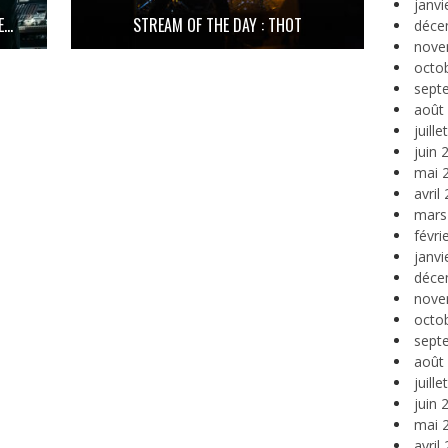
janvi
E…
STREAM OF THE DAY : THOT
déce
nove
octo
sept
août
juill
juin 
mai 
avril
mars
févri
janvi
déce
nove
octo
sept
août
juill
juin 
mai 
avril