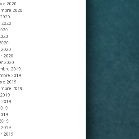
bre 2020
embre 2020
 2020
et 2020
2020
2020
 2020
 2020
er 2020
er 2020
mbre 2019
mbre 2019
bre 2019
embre 2019
 2019
et 2019
2019
2019
 2019
 2019
er 2019