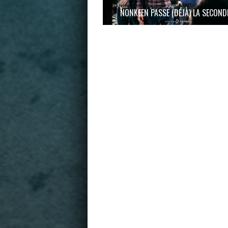
NONKEEN PASSE (DÉJÀ) LA SECOND