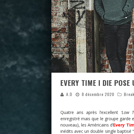
EVERY TIME I DIE POSE
A.D
8 décembre 2020
Brea
Quatre ans après l’excellent
‘Low Te
enregistré mais que le groupe garde e
nouveau), les Américains d’
Every Tim
inédits avec un double single baptisé