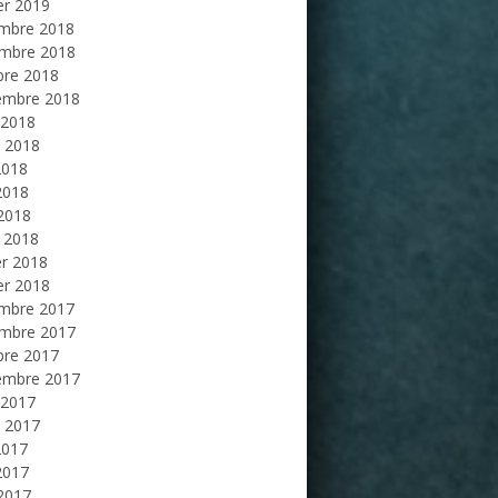
er 2019
mbre 2018
mbre 2018
bre 2018
embre 2018
 2018
et 2018
2018
2018
 2018
 2018
er 2018
er 2018
mbre 2017
mbre 2017
bre 2017
embre 2017
 2017
et 2017
2017
2017
 2017