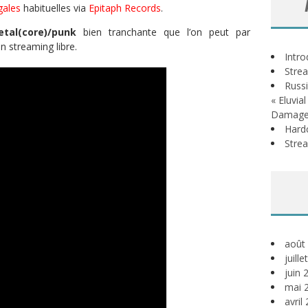
gales
habituelles via
Epitaph Records
.
tal(core)/punk
bien tranchante que l’on peut par
n streaming libre.
Intr
Stre
Russi
« Eluvia
Damage
Hardc
Stre
août
juill
juin 
mai 
avril