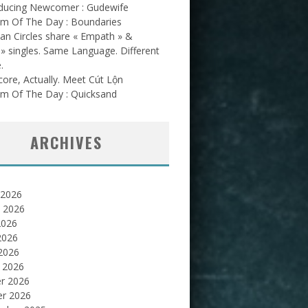
oducing Newcomer : Gudewife
am Of The Day : Boundaries
an Circles share « Empath » &
l » singles. Same Language. Different
.
ore, Actually. Meet Cút Lộn
am Of The Day : Quicksand
ARCHIVES
 2026
et 2026
2026
2026
 2026
 2026
er 2026
er 2026