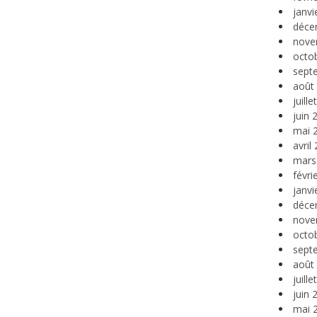
janvi
déce
nove
octo
sept
août
juill
juin 
mai 
avril
mars
févri
janvi
déce
nove
octo
sept
août
juill
juin 
mai 