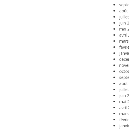
sept
août
juill
juin 
mai 
avril
mars
févri
janvi
déce
nove
octo
sept
août
juill
juin 
mai 
avril
mars
févri
janvi