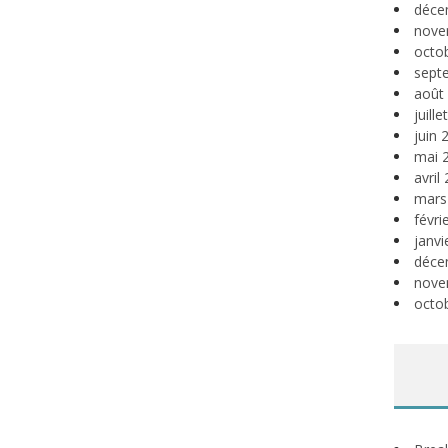
déce
nove
octo
sept
août
juill
juin 
mai 
avril
mars
févri
janvi
déce
nove
octo