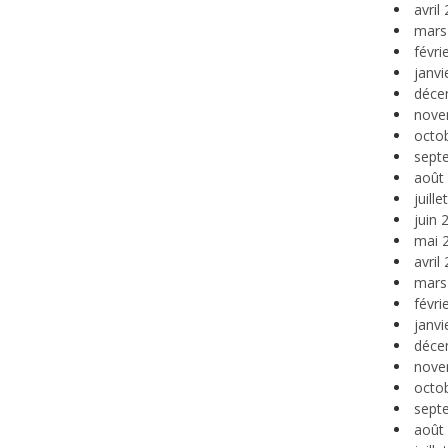
avril
mars
févri
janvi
déce
nove
octo
sept
août
juill
juin 
mai 
avril
mars
févri
janvi
déce
nove
octo
sept
août