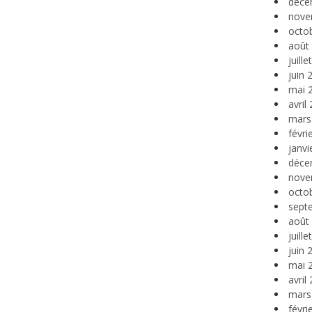
déce
nove
octo
août
juill
juin 
mai 
avril
mars
févri
janvi
déce
nove
octo
sept
août
juill
juin 
mai 
avril
mars
févri