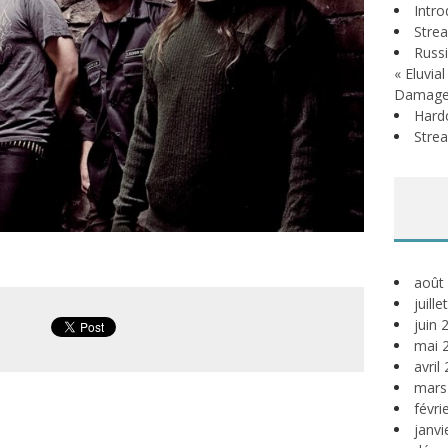
Intr
Stre
Russi
« Eluvia
Damage
Hardc
Stre
août
juill
juin 
mai 
avril
mars
févri
janvi