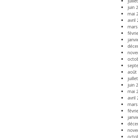
juill
juin 
mai 
avril
mars
févri
janvi
déce
nove
octo
sept
août
juill
juin 
mai 
avril
mars
févri
janvi
déce
nove
octo