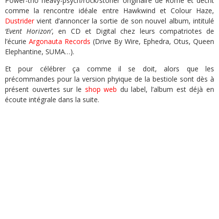
Power-trio heavy-psych/rock/stoner originaire de Rome et décrit
comme la rencontre idéale entre Hawkwind et Colour Haze,
Dustrider
vient d’annoncer la sortie de son nouvel album, intitulé
‘Event Horizon’
, en CD et Digital chez leurs compatriotes de
l’écurie
Argonauta Records
(Drive By Wire, Ephedra, Otus, Queen
Elephantine, SUMA…).
Et pour célébrer ça comme il se doit, alors que les
précommandes pour la version phyique de la bestiole sont dès à
présent ouvertes sur le
shop web
du label, l’album est déjà en
écoute intégrale dans la suite.