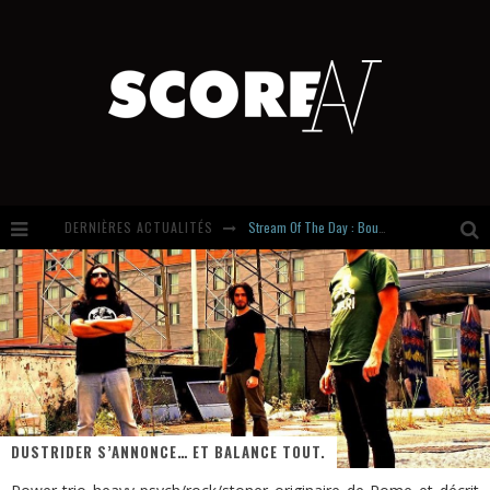
DERNIÈRES ACTUALITÉS
Stream Of The Day : Boundaries
Russian Circles share « Empath » & « Eluvial » singles. Same Language. Different Damage.
Hardcore, Actually. Meet Cút Lộn
Introducing Newcomer : Gudewife
DUSTRIDER S’ANNONCE… ET BALANCE TOUT.