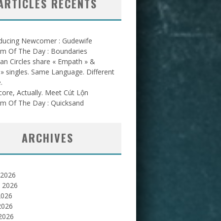
ARTICLES RÉCENTS
oducing Newcomer : Gudewife
am Of The Day : Boundaries
an Circles share « Empath » &
l » singles. Same Language. Different
.
ore, Actually. Meet Cút Lộn
am Of The Day : Quicksand
ARCHIVES
 2026
et 2026
2026
2026
 2026