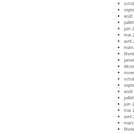
octo
sept
août
juill
juin 
mai 
avril
mars
févri
janvi
déce
nove
octo
sept
août
juill
juin 
mai 
avril
mars
févri