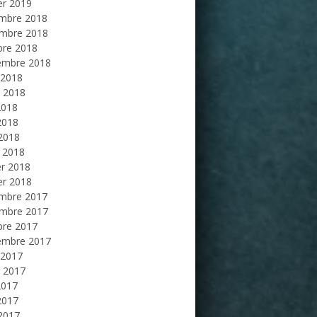
er 2019
mbre 2018
mbre 2018
bre 2018
embre 2018
 2018
et 2018
2018
2018
 2018
 2018
er 2018
er 2018
mbre 2017
mbre 2017
bre 2017
embre 2017
 2017
et 2017
2017
2017
 2017