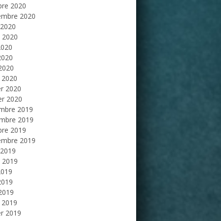
bre 2020
embre 2020
 2020
et 2020
2020
2020
 2020
 2020
er 2020
er 2020
mbre 2019
mbre 2019
bre 2019
embre 2019
 2019
et 2019
2019
2019
 2019
 2019
er 2019