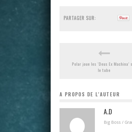
PARTAGER SUR:
Polar joue les ‘Deus Ex Machina’ 
le tube
A PROPOS DE L'AUTEUR
A.D
Big Boss / Gr