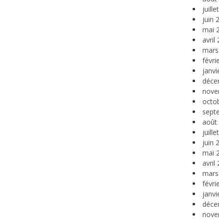
juill
juin 
mai 
avril
mars
févri
janvi
déce
nove
octo
sept
août
juill
juin 
mai 
avril
mars
févri
janvi
déce
nove