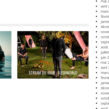
mai 
avril
mars
févri
janvi
déce
nove
octo
sept
août
juill
juin 
mai 
avril
STREAM DU JOUR : FLESHWORLD
mars
févri
janvi
déce
nove
octo
sept
août