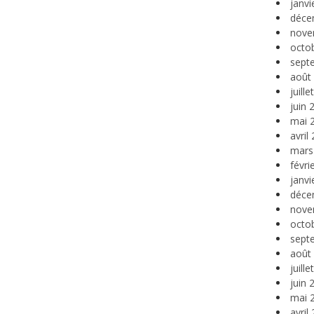
janvi
déce
nove
octo
sept
août
juill
juin 
mai 
avril
mars
févri
janvi
déce
nove
octo
sept
août
juill
juin 
mai 
avril