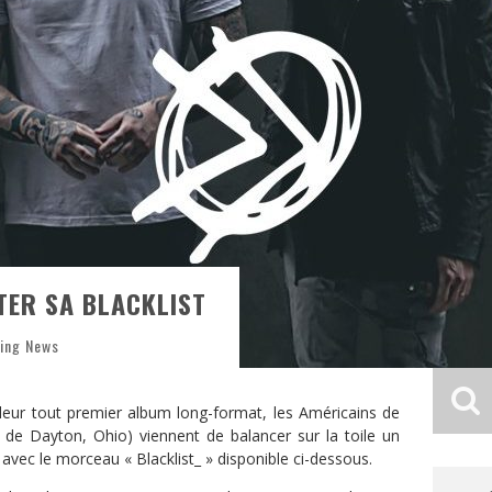
TER SA BLACKLIST
ing News
leur tout premier album long-format, les Américains de
 de Dayton, Ohio) viennent de balancer sur la toile un
 avec le morceau « Blacklist_ » disponible ci-dessous.