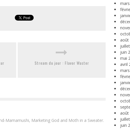
mars
févri
janvi
déce
nove
octo
août
juill
juin 
mai 
sur
Stream du jour : Flavor Waster
avril
mars
févri
janvi
déce
nove
octo
sept
août
juill
and-Mamamushi, Marketing God and Moth in a Sweater.
juin 