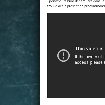
Eponyme, l’album débarquera dans les 
trouve dès à présent en précommand