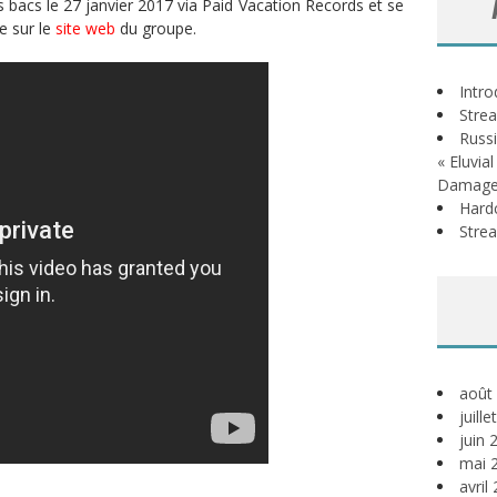
bacs le 27 janvier 2017 via Paid Vacation Records et se
e sur le
site web
du groupe.
Intr
Stre
Russi
« Eluvia
Damage
Hardc
Stre
août
juill
juin 
mai 
avril