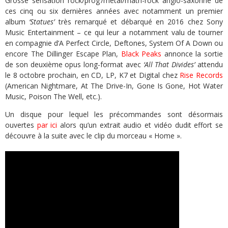
Grosse sensation rock/prog’/metal/math-rock anglo-saxonne de
ces cinq ou six dernières années avec notamment un premier
album
‘Statues’
très remarqué et débarqué en 2016 chez Sony
Music Entertainment – ce qui leur a notamment valu de tourner
en compagnie d’A Perfect Circle, Deftones, System Of A Down ou
encore The Dillinger Escape Plan,
Black Peaks
annonce la sortie
de son deuxième opus long-format avec
‘All That Divides’
attendu
le 8 octobre prochain, en CD, LP, K7 et Digital chez
Rise Records
(American Nightmare, At The Drive-In, Gone Is Gone, Hot Water
Music, Poison The Well, etc.).
Un disque pour lequel les précommandes sont désormais
ouvertes
par ici
alors qu’un extrait audio et vidéo dudit effort se
découvre à la suite avec le clip du morceau « Home ».