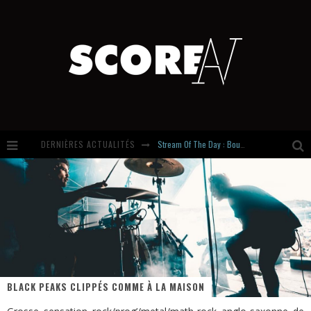
Stream Of The Day : Boundaries
DERNIÈRES ACTUALITÉS
Russian Circles share « Empath » & « Eluvial » singles. Same Language. Different Damage.
Hardcore, Actually. Meet Cút Lộn
Introducing Newcomer : Gudewife
BLACK PEAKS CLIPPÉS COMME À LA MAISON