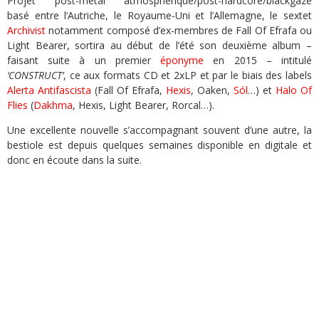
Projet post-metal atmosphérique/post-hardcore/blackgaze
basé entre l’Autriche, le Royaume-Uni et l’Allemagne, le sextet
Archivist
notamment composé d’ex-membres de Fall Of Efrafa ou
Light Bearer, sortira au début de l’été son deuxième album –
faisant suite à un premier
éponyme
en 2015 – intitulé
‘CONSTRUCT’
, ce aux formats CD et 2xLP et par le biais des labels
Alerta Antifascista
(Fall Of Efrafa,
Hexis
, Oaken,
Sól
…) et
Halo Of
Flies
(
Dakhma
, Hexis, Light Bearer, Rorcal…).
Une excellente nouvelle s’accompagnant souvent d’une autre, la
bestiole est depuis quelques semaines disponible en digitale et
donc en écoute dans la suite.