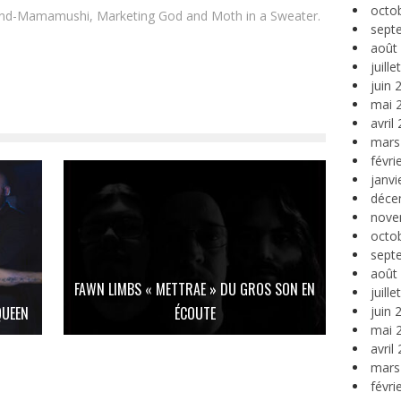
octo
and-Mamamushi, Marketing God and Moth in a Sweater.
sept
août
juill
juin 
mai 
avril
mars
févri
janvi
déce
nove
octo
sept
août
FAWN LIMBS « METTRAE » DU GROS SON EN
juill
juin 
QUEEN
ÉCOUTE
mai 
avril
mars
févri