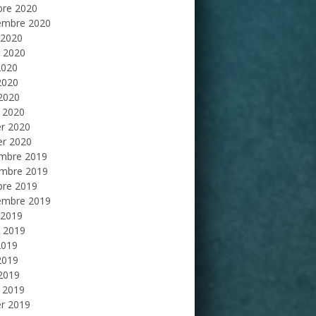
bre 2020
embre 2020
 2020
et 2020
2020
2020
 2020
 2020
er 2020
er 2020
mbre 2019
mbre 2019
bre 2019
embre 2019
 2019
et 2019
2019
2019
 2019
 2019
er 2019