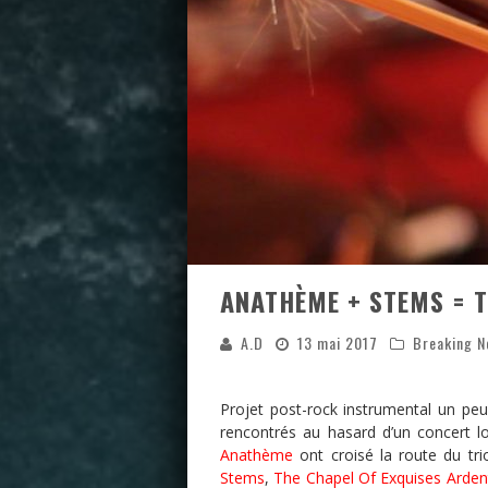
ANATHÈME + STEMS = T
A.D
13 mai 2017
Breaking 
Projet post-rock instrumental un pe
rencontrés au hasard d’un concert 
Anathème
ont croisé la route du tri
Stems
,
The Chapel Of Exquises Arden