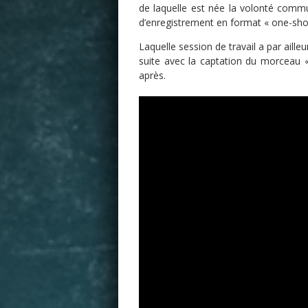
de laquelle est née la volonté comm
d’enregistrement en format « one-sho
Laquelle session de travail a par ailleu
suite avec la captation du morceau «
après.