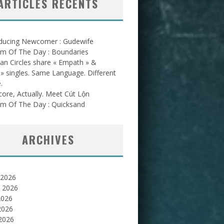
ARTICLES RÉCENTS
oducing Newcomer : Gudewife
am Of The Day : Boundaries
an Circles share « Empath » &
l » singles. Same Language. Different
.
ore, Actually. Meet Cút Lộn
am Of The Day : Quicksand
ARCHIVES
 2026
et 2026
2026
2026
 2026