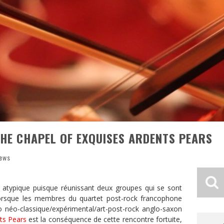
HE CHAPEL OF EXQUISES ARDENTS PEARS
News
u atypique puisque réunissant deux groupes qui se sont
lorsque les membres du quartet post-rock francophone
o néo-classique/expérimental/art-post-rock anglo-saxon
ts Pears
est la conséquence de cette rencontre fortuite,