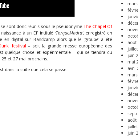
mars
févri
janvi
déce
is se sont donc réunis sous le pseudonyme
The Chapel Of
nove
naissance à un EP intitulé
‘TorqueMadra’
, enregistré en
octo
ble en digital sur Bandcamp alors que le ‘groupe’ a été
août
Dunk! festival
– soit la grande messe européenne des
juill
t-quelque chose et expérimentale – qui se tiendra du
juin 
 25 et 27 mai prochains.
mai 
avril
est dans la suite que cela se passe.
mars
févri
janvi
déce
nove
octo
sept
août
juill
juin 