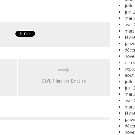
juill
juin 
mai 
avril
mars
févri
janvi
déce
nove
octo
sept
août
BLVL filme une Emotion
juill
juin 
mai 
avril
mars
févri
janvi
déce
nove