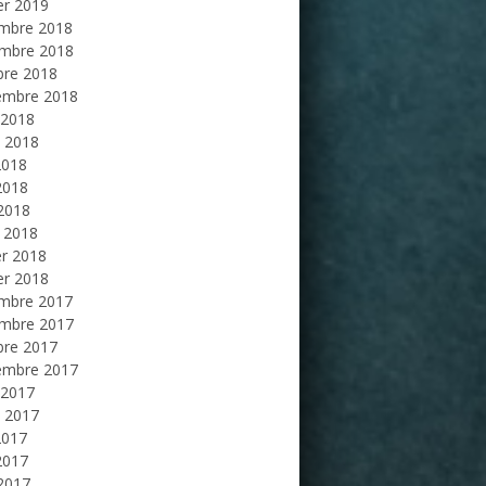
er 2019
mbre 2018
mbre 2018
bre 2018
embre 2018
 2018
et 2018
2018
2018
 2018
 2018
er 2018
er 2018
mbre 2017
mbre 2017
bre 2017
embre 2017
 2017
et 2017
2017
2017
 2017