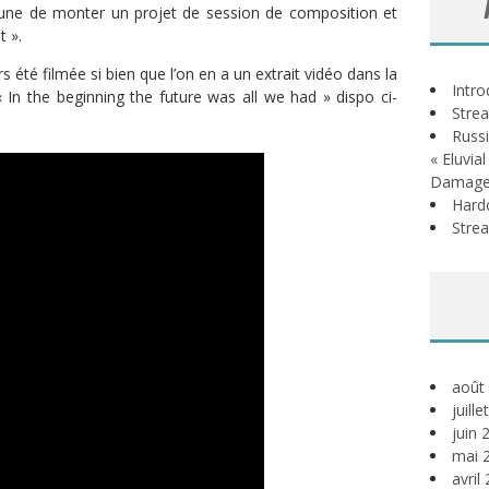
une de monter un projet de session de composition et
t ».
rs été filmée si bien que l’on en a un extrait vidéo dans la
Intr
 In the beginning the future was all we had » dispo ci-
Stre
Russi
« Eluvia
Damage
Hardc
Stre
août
juill
juin 
mai 
avril