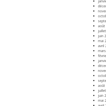
janvi
déce
nove
octo
sept
août
juill
juin 
mai 
avril
mars
févri
janvi
déce
nove
octo
sept
août
juill
juin 
mai 
avril