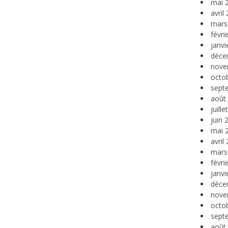
mai 
avril
mars
févri
janvi
déce
nove
octo
sept
août
juill
juin 
mai 
avril
mars
févri
janvi
déce
nove
octo
sept
août