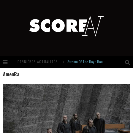
DERNIÈRES ACTUALITÉS
Stream Of The Day : Boundaries
AmenRa
Russian Circles share « Empath » & « Eluvial » singles. Same Language. Different Damage.
Hardcore, Actually. Meet Cút Lộn
Introducing Newcomer : Gudewife