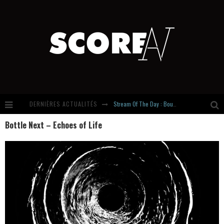
DERNIÈRES ACTUALITÉS
Stream Of The Day : Boundaries
Bottle Next – Echoes of Life
Russian Circles share « Empath » & « Eluvial » singles. Same Language. Different Damage.
Hardcore, Actually. Meet Cút Lộn
Introducing Newcomer : Gudewife