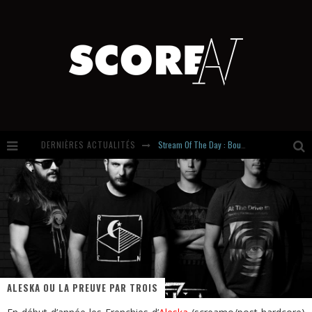
Stream Of The Day : Boundaries
DERNIÈRES ACTUALITÉS
Russian Circles share « Empath » & « Eluvial » singles. Same Language. Different Damage.
Hardcore, Actually. Meet Cút Lộn
Introducing Newcomer : Gudewife
ALESKA OU LA PREUVE PAR TROIS