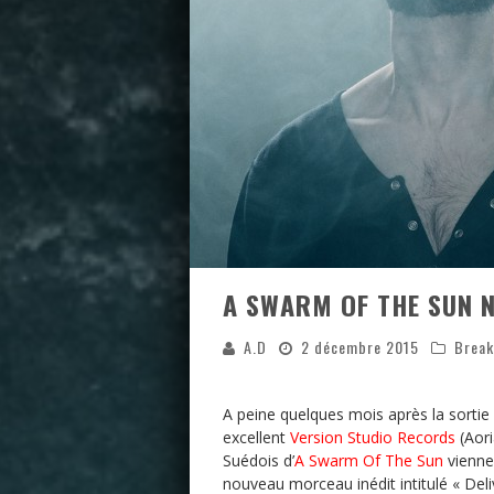
A SWARM OF THE SUN N
A.D
2 décembre 2015
Break
A peine quelques mois après la sortie de
excellent
Version Studio Records
(Aori
Suédois d’
A Swarm Of The Sun
vienne
nouveau morceau inédit intitulé « Del