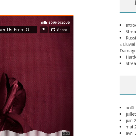
Intr
Stre
Russi
« Eluvia
Damage
Hardc
Stre
août
juill
juin 
mai 
avril