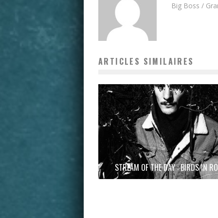
Big Boss / Gr
ARTICLES SIMILAIRES
STREAM OF THE DAY : BIRDS IN R