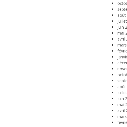
octo
sept
août
juill
juin 
mai 
avril
mars
févri
janvi
déce
nove
octo
sept
août
juill
juin 
mai 
avril
mars
févri