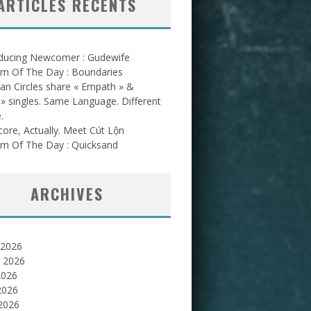
ARTICLES RÉCENTS
oducing Newcomer : Gudewife
am Of The Day : Boundaries
an Circles share « Empath » &
l » singles. Same Language. Different
.
ore, Actually. Meet Cút Lộn
am Of The Day : Quicksand
ARCHIVES
 2026
et 2026
2026
2026
 2026