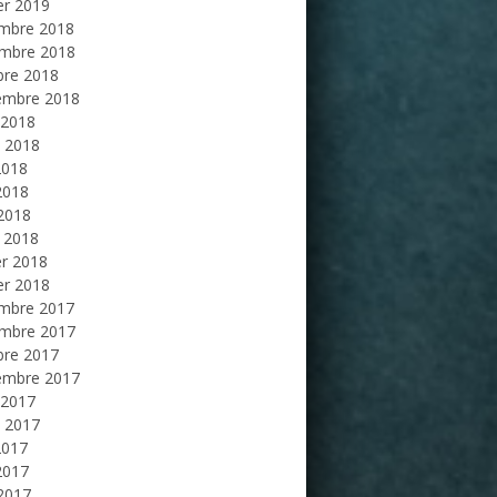
er 2019
mbre 2018
mbre 2018
bre 2018
embre 2018
 2018
et 2018
2018
2018
 2018
 2018
er 2018
er 2018
mbre 2017
mbre 2017
bre 2017
embre 2017
 2017
et 2017
2017
2017
 2017