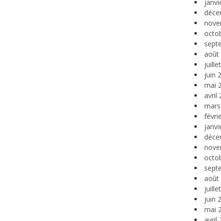
janvi
déce
nove
octo
sept
août
juill
juin 
mai 
avril
mars
févri
janvi
déce
nove
octo
sept
août
juill
juin 
mai 
avril