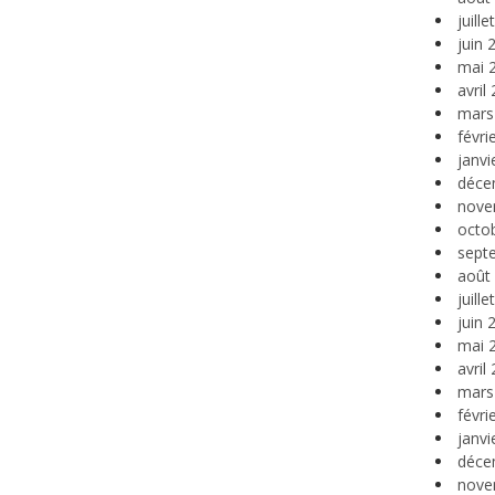
juill
juin 
mai 
avril
mars
févri
janvi
déce
nove
octo
sept
août
juill
juin 
mai 
avril
mars
févri
janvi
déce
nove