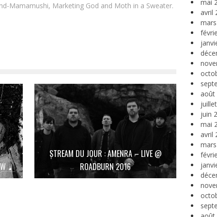
mai 
and-Mamamushi, Marketing God and Moth in a Sweater.
avril
mars
févri
janvi
déce
nove
octo
sept
août
juill
juin 
mai 
avril
mars
STREAM DU JOUR : AMENRA – LIVE @
févri
janvi
OW
ROADBURN 2016
déce
nove
octo
sept
août