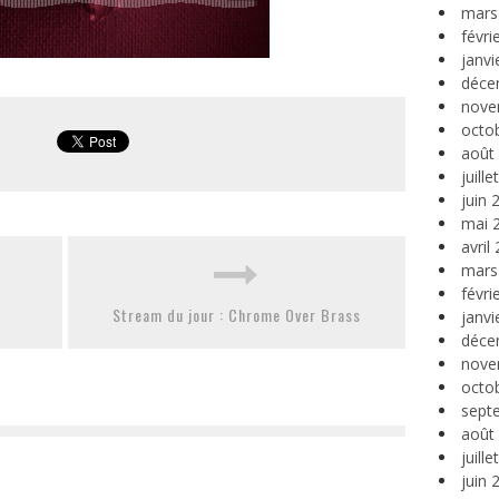
mars
févri
janvi
déce
nove
octo
août
juill
juin 
mai 
avril
mars
févri
Stream du jour : Chrome Over Brass
janvi
déce
nove
octo
sept
août
juill
juin 