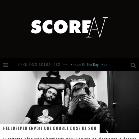
Stream Of The Day : Boundaries
DERNIÈRES ACTUALITÉS
Russian Circles share « Empath » & « Eluvial » singles. Same Language. Different Damage.
Hardcore, Actually. Meet Cút Lộn
Introducing Newcomer : Gudewife
HELLKEEPER ENVOIE UNE DOUBLE DOSE DE SON