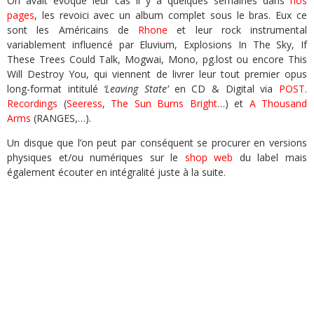
On avait évoqué leur cas il y a quelques semaines dans
nos
pages
, les revoici avec un album complet sous le bras. Eux ce
sont les Américains de
Rhone
et leur rock instrumental
variablement influencé par Eluvium, Explosions In The Sky, If
These Trees Could Talk, Mogwai, Mono, pg.lost ou encore This
Will Destroy You, qui viennent de livrer leur tout premier opus
long-format intitulé
‘Leaving State’
en CD & Digital via
POST.
Recordings
(
Seeress
,
The Sun Burns Bright
…) et
A Thousand
Arms
(RANGES,…).
Un disque que l’on peut par conséquent se procurer en versions
physiques et/ou numériques sur le
shop web
du label mais
également écouter en intégralité juste à la suite.