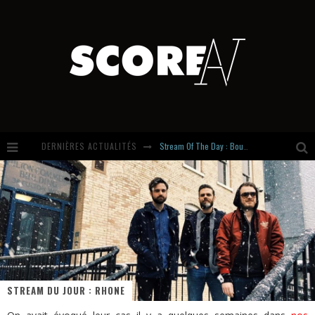
DERNIÈRES ACTUALITÉS
Stream Of The Day : Boundaries
Russian Circles share « Empath » & « Eluvial » singles. Same Language. Different Damage.
Hardcore, Actually. Meet Cút Lộn
Introducing Newcomer : Gudewife
STREAM DU JOUR : RHONE