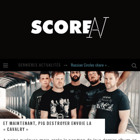
DERNIÈRES ACTUALITÉS
Russian Circles share « Empath » & « Eluvial » singles. Same Language. Different Damage.
Hardcore, Actually. Meet Cút Lộn
Introducing Newcomer : Gudewife
Stream Of The Day : Boundaries
ET MAINTENANT, PIG DESTROYER ENVOIE LA
« CAVALRY »