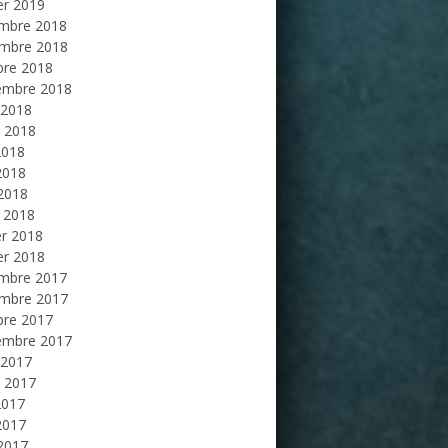
er 2019
mbre 2018
mbre 2018
bre 2018
embre 2018
 2018
et 2018
2018
2018
 2018
 2018
er 2018
er 2018
mbre 2017
mbre 2017
bre 2017
embre 2017
 2017
et 2017
2017
2017
 2017