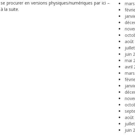
 se procurer en versions physiques/numériques par ici –
mars
à la suite.
févri
janvi
déce
nove
octo
août
juill
juin 
mai 
avril
mars
févri
janvi
déce
nove
octo
sept
août
juill
juin 