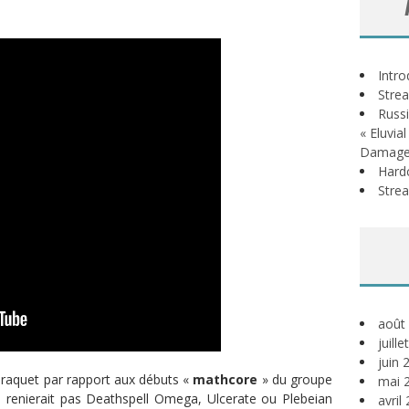
Intr
Stre
Russi
« Eluvia
Damage
Hardc
Stre
août
juill
juin 
braquet par rapport aux débuts «
mathcore
» du groupe
mai 
e renierait pas
Deathspell Omega, Ulcerate ou Plebeian
avril