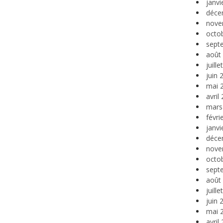
janvi
déce
nove
octo
sept
août
juill
juin 
mai 
avril
mars
févri
janvi
déce
nove
octo
sept
août
juill
juin 
mai 
avril