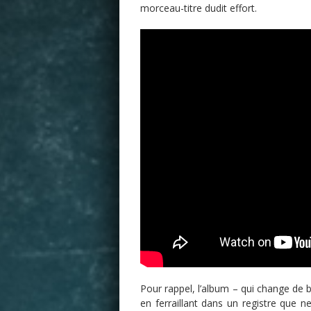
morceau-titre dudit effort.
Pour rappel, l’album – qui change de 
en ferraillant dans un registre que n