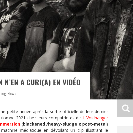
 N’EN A CURI(A) EN VIDÉO
king News
ne petite année après la sortie officielle de leur dernier
’automne 2021 chez leurs compatriotes de
I, Voidhanger
Immersion
(
blackened /heavy-sludge x post-metal
)
machine médiatique en dévoilant un clip illustrant le