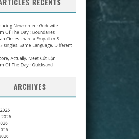
ARTICLES RÉCENTS
oducing Newcomer : Gudewife
am Of The Day : Boundaries
an Circles share « Empath » &
l » singles. Same Language. Different
.
ore, Actually. Meet Cút Lộn
am Of The Day : Quicksand
ARCHIVES
 2026
et 2026
2026
2026
 2026