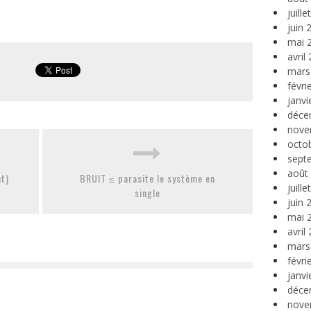
juill
juin 
mai 
avril
mars
févri
janvi
déce
nove
octo
sept
août
t)
BRUIT ≤ parasite le système en
juill
single
juin 
mai 
avril
mars
févri
janvi
déce
nove