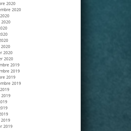
bre 2020
embre 2020
 2020
et 2020
2020
2020
 2020
 2020
er 2020
er 2020
mbre 2019
mbre 2019
bre 2019
embre 2019
 2019
et 2019
2019
2019
 2019
 2019
er 2019