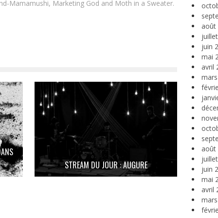
and-Mamamushi, Marketing God and Moth in a Sweater.
octo
sept
août
juill
juin 
mai 
avril
mars
févri
janvi
déce
nove
octo
sept
août
DANS
juill
STREAM DU JOUR : AUGURE
juin 
mai 
avril
mars
févri