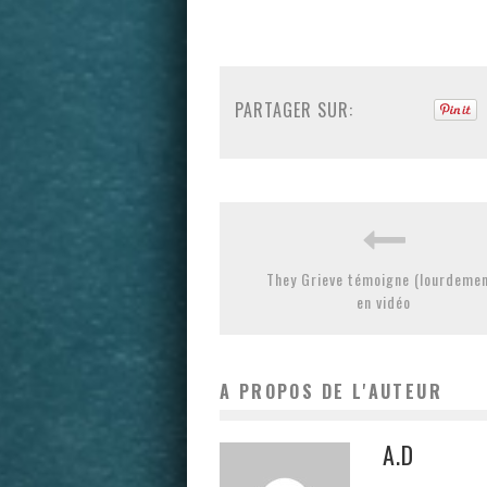
PARTAGER SUR:
They Grieve témoigne (lourdemen
en vidéo
A PROPOS DE L'AUTEUR
A.D