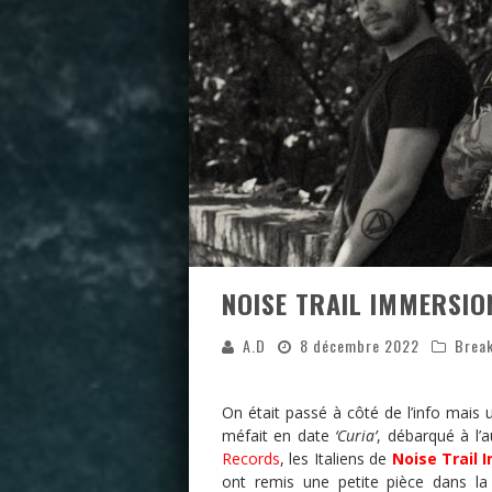
NOISE TRAIL IMMERSION
A.D
8 décembre 2022
Brea
On était passé à côté de l’info mais u
méfait en date
‘Curia’
, débarqué à l
Records
, les Italiens de
Noise Trail 
ont remis une petite pièce dans la 