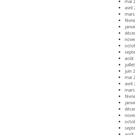
mai 
avril
mars
févri
janvi
déce
nove
octo
sept
août
juill
juin 
mai 
avril
mars
févri
janvi
déce
nove
octo
sept
août