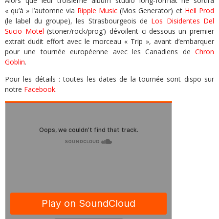
Alors que leur troisième album studio long-format ne sortira
« qu’à » l’automne via
Ripple Music
(Mos Generator) et
Hell Prod
(le label du groupe), les Strasbourgeois de
Los Disidentes Del
Sucio Motel
(stoner/rock/prog’) dévoilent ci-dessous un premier
extrait dudit effort avec le morceau « Trip », avant d’embarquer
pour une tournée européenne avec les Canadiens de
Chron
Goblin
.
Pour les détails : toutes les dates de la tournée sont dispo sur
notre
Facebook
.