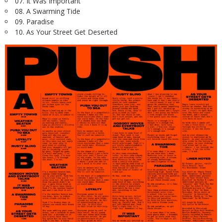
07. It Was Important
08. A Swarming Tide
09. Paradise
10. As Your Street Get Deserted