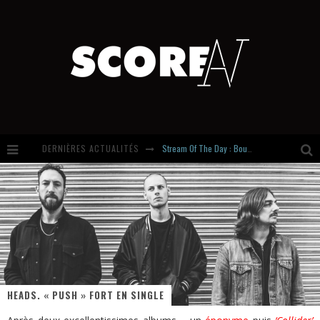
Stream Of The Day : Boundaries
DERNIÈRES ACTUALITÉS
Russian Circles share « Empath » & « Eluvial » singles. Same Language. Different Damage.
Hardcore, Actually. Meet Cút Lộn
Introducing Newcomer : Gudewife
HEADS. « PUSH » FORT EN SINGLE