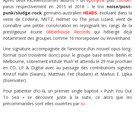
Après deux excellentissimes albums – un
éponyme
puis
‘Collider’
parus respectivement en 2015 et 2018 – le trio
noise/post-
punk/sludge-rock
germano-australien
HEADS.
évoluant dans la
veine de Codeine, METZ, Helmet ou The Jesus Lizard, vient de
connaître une petite consécration en rejoignant les rangs de la
prestigieuse écurie
Glitterhouse Records
qui héberge déjà
notamment des groupes comme 16 Horsepower ou Wovenhand.
Une signature accompagnée de l’annonce d’un nouvel opus long-
format (son troisième donc) pour le groupe basé entre Berlin et
Melbourne, sobrement intitulé
‘Push’
et attendu le 29 mai prochain
en CD, LP & Digital avec au passage des contributions signées
Kristof Hahn (Swans), Matthias Feit (Radare) et Markus E. Lipka
(Eisenvater).
Pour patienter d’ici-là, un premier single baptisé « Push You Out
To Sea » se découvre juste à la suite, ce alors que les
précommandes sont elles ouvertes par
ici
.