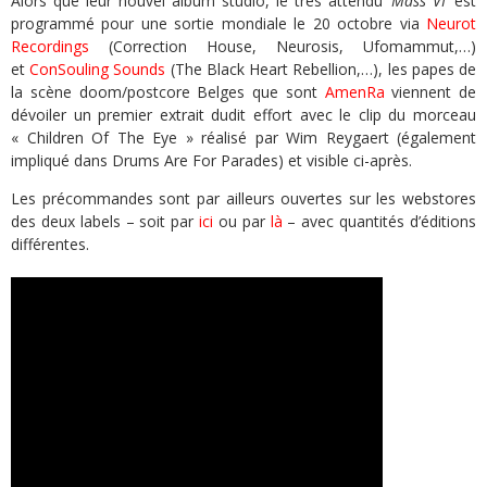
Alors que leur nouvel album studio, le très attendu
‘Mass VI’
est
programmé pour une sortie mondiale le 20 octobre via
Neurot
Recordings
(Correction House, Neurosis, Ufomammut,…)
et
ConSouling Sounds
(The Black Heart Rebellion,…), les papes de
la scène doom/postcore Belges que sont
AmenRa
viennent de
dévoiler un premier extrait dudit effort avec le clip du morceau
« Children Of The Eye » réalisé par Wim Reygaert (également
impliqué dans Drums Are For Parades) et visible ci-après.
Les précommandes sont par ailleurs ouvertes sur les webstores
des deux labels – soit par
ici
ou par
là
– avec quantités d’éditions
différentes.