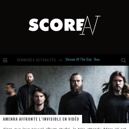
DERNIÈRES ACTUALITÉS
Russian Circles share « Empath » & « Eluvial » singles. Same Language. Different Damage.
Hardcore, Actually. Meet Cút Lộn
Introducing Newcomer : Gudewife
Stream Of The Day : Boundaries
AMENRA AFFRONTE L’INVISIBLE EN VIDÉO