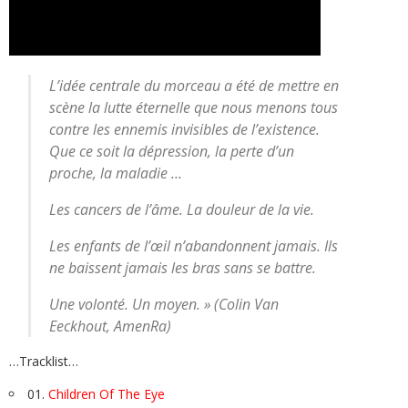
L’idée centrale du morceau a été de mettre en
scène la lutte éternelle que nous menons tous
contre les ennemis invisibles de l’existence.
Que ce soit la dépression, la perte d’un
proche, la maladie …
Les cancers de l’âme. La douleur de la vie.
Les enfants de l’œil n’abandonnent jamais. Ils
ne baissent jamais les bras sans se battre.
Une volonté. Un moyen. » (Colin Van
Eeckhout, AmenRa)
…Tracklist…
01.
Children Of The Eye